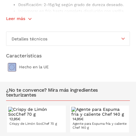
Dosificación: 2-15g/kg según grado de dureza deseado.
Incorporar en frío hasta completa disolución con varilla.
Llevar al fuego removiendo hasta llegar a ebullición.
Leer más
Dosificar en el molde deseado y dejar reposar una hora
aproximadamente sin mover. Si movemos el molde antes
de que el agar-agar haya gelificado, corremos el riesgo de
Detalles técnicos
que la gelatina se rompa al desmoldar.
Guardar en la nevera.
Características
Contenido
: 50 g
Fabricado en España.
Hecho en la UE
¿No te convence? Mira más ingredientes
texturizantes
12,95€
14,95€
Crispy de Limón SocChef 70 g
Agente para Espuma fría y caliente
Chef 140 g