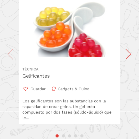
TÉCNICA
RECETA
Gelificantes
Flan d
Guardar
Gadgets & Cuina
Gua
Los gelificantes son las substancias con la
La text
capacidad de crear geles. Un gel está
necesida
compuesto por dos fases (sólido-líquido) que
nevera 
le...
postre...