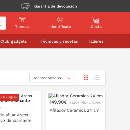
Garantía de devolución
0
Tiendas
Identifícate
Cesta
Club gadgets
Técnicas y recetas
Talleres
Recomendados
o Gadgets
149,90€
Ahorra 10,00€
159,90€
€
Afilador Cerámica 24 cm
de afilar Arcos
lvo de diamante