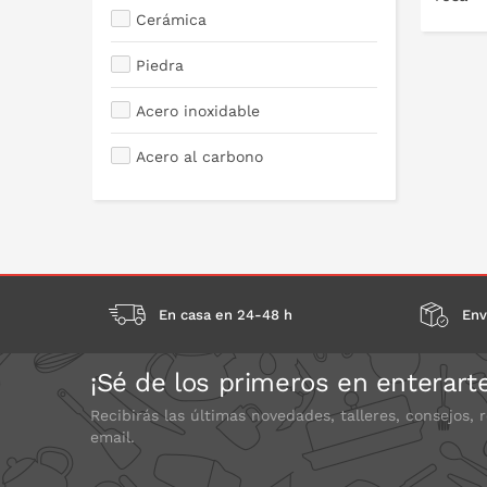
Cerámica
Piedra
P
Acero inoxidable
Acero al carbono
En casa en 24-48 h
Env
¡Sé de los primeros en enterart
Recibirás las últimas novedades, talleres, consejos, 
email.