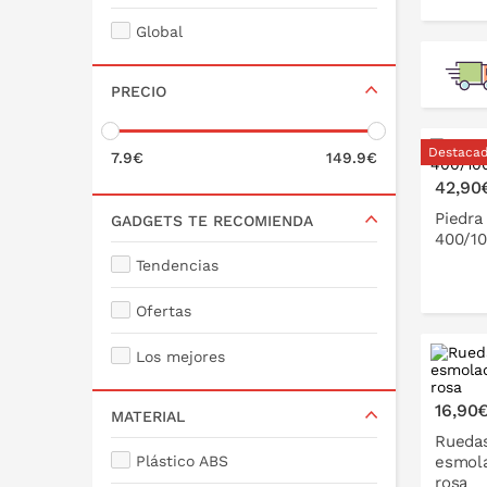
Global
PRECIO
P
Destaca
7.9€
149.9€
42,90
Piedra 
GADGETS TE RECOMIENDA
400/1
Tendencias
Ofertas
Los mejores
P
16,90
MATERIAL
Ruedas
Plástico ABS
esmola
rosa