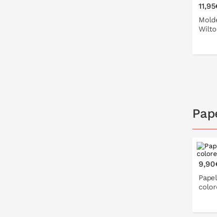
11,95
Mold
Wilto
PO
Pap
9,90
Pape
color