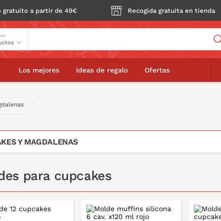
 gratuito a partir de 49€
Recogida gratuita en tienda
Buscador
 en
Los mejores
Ideas de regalo
Ofertas
gdalenas
KES Y MAGDALENAS
des para cupcakes