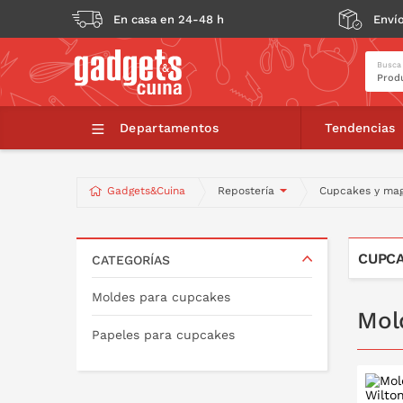
En casa en 24-48 h
Envío
Busca
Departamentos
Tendencias
Gadgets&Cuina
Repostería
Cupcakes y ma
CUPCA
CATEGORÍAS
Moldes para cupcakes
Mol
Papeles para cupcakes