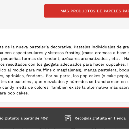
MÁS PRODUCTOS DE PAPELES PA
NLO EN LA CESTA
PONLO EN LA CESTA
PON
s de la nueva pastelería decorativa. Pasteles individuales de gra
con espectaculares y vistosos frosting (masa cremosa a base de
, pequeñas formas de fondant, azúcares aromatizados , etc ... 
ios resultados con los gadgets adecuados para hacer cupcakes. 
co al molde para muffins o magdalenas), manga pastelera, boquill
, sprinkles, fondant.. Por su parte, los pop cakes (o cake pops)
tes de pasteles , que mezclados y húmedos se transforman en u
 candy melts de colores. También existe la alternativa más sab
ara pop cakes.
ío gratuito a partir de 49€
Recogida gratuita en tienda