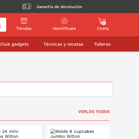
Garantía de devolución
0
Tiendas
Identifícate
Cesta
Club gadgets
Técnicas y recetas
Talleres
VERLOS TODOS