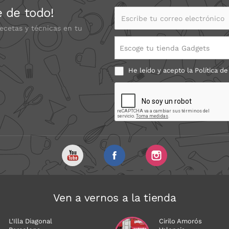
e de todo!
Escribe tu correo electrónico
recetas y técnicas en tu
Escoge tu tienda Gadgets
He leído y acepto la
Política de
Ven a vernos a la tienda
L'Illa Diagonal
Cirilo Amorós