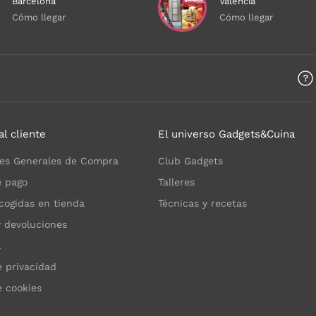
Barcelona
Valencia
Cómo llegar
Cómo llegar
a
al cliente
El universo Gadgets&Cuina
es Generales de Compra
Club Gadgets
 pago
Talleres
cogidas en tienda
Técnicas y recetas
y devoluciones
l
e privacidad
e cookies