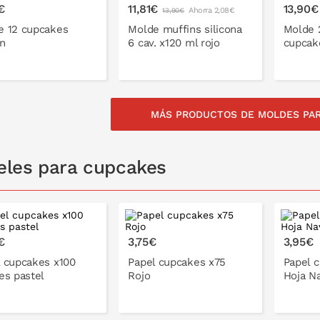
€
11,81€
13,90€
Ahorra 2,08€
13,90€
e 12 cupcakes
Molde muffins silicona
Molde 
n
6 cav. x120 ml rojo
cupcak
MÁS PRODUCTOS DE MOLDES PA
NLO EN LA CESTA
PONLO EN LA CESTA
PON
eles para cupcakes
€
3,75€
3,95€
l cupcakes x100
Papel cupcakes x75
Papel 
es pastel
Rojo
Hoja N