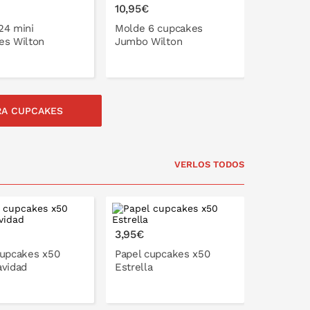
10,95€
24 mini
Molde 6 cupcakes
es Wilton
Jumbo Wilton
RA CUPCAKES
LO EN LA CESTA
PONLO EN LA CESTA
VERLOS TODOS
3,95€
cupcakes x50
Papel cupcakes x50
avidad
Estrella