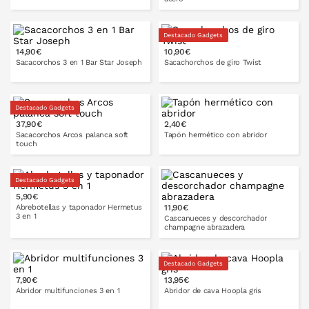
Destacado Gadgets
14,90€
10,90€
PONLO EN LA CESTA
PONLO EN LA CESTA
Sacacorchos 3 en 1 Bar Star Joseph
Sacachorchos de giro Twist
Destacado Gadgets
37,90€
2,40€
PONLO EN LA CESTA
PONLO EN LA CESTA
Sacacorchos Arcos palanca soft
Tapón hermético con abridor
touch
Destacado Gadgets
5,90€
PONLO EN LA CESTA
PONLO EN LA CESTA
Abrebotellas y taponador Hermetus
11,90€
3 en 1
Cascanueces y descorchador
champagne abrazadera
Destacado Gadgets
PONLO EN LA CESTA
7,90€
13,95€
PONLO EN LA CESTA
Abridor multifunciones 3 en 1
Abridor de cava Hoopla gris