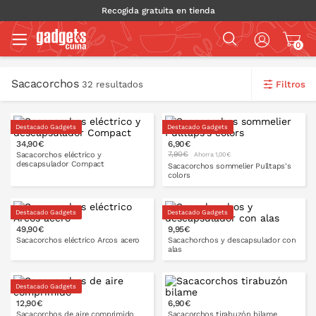
Recogida gratuita en tienda
0
Sacacorchos
Filtros
32 resultados
Destacado Gadgets
Destacado Gadgets
34,90€
6,90€
7,90€
Sacacorchos eléctrico y
Ahorra 1,00€
descapsulador Compact
Sacacorchos sommelier Pulltaps's
colors
Destacado Gadgets
Destacado Gadgets
PONLO EN LA CESTA
49,90€
9,95€
PONLO EN LA CESTA
Sacacorchos eléctrico Arcos acero
Sacachorchos y descapsulador con
alas
Destacado Gadgets
12,90€
6,90€
PONLO EN LA CESTA
PONLO EN LA CESTA
Sacacorchos de aire comprimido
Sacacorchos tirabuzón bilame