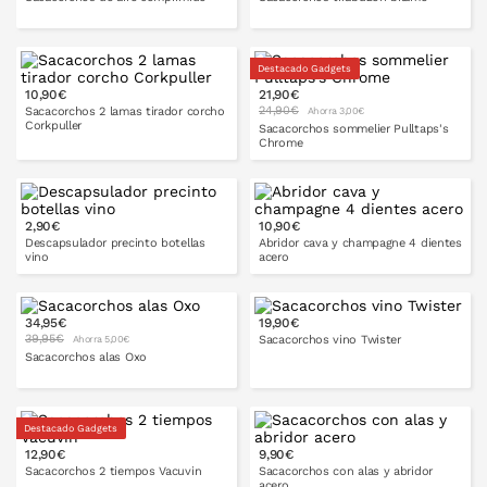
Destacado Gadgets
10,90€
21,90€
PONLO EN LA CESTA
PONLO EN LA CESTA
24,90€
Sacacorchos 2 lamas tirador corcho
Ahorra 3,00€
Corkpuller
Sacacorchos sommelier Pulltaps's
Chrome
PONLO EN LA CESTA
2,90€
10,90€
PONLO EN LA CESTA
Descapsulador precinto botellas
Abridor cava y champagne 4 dientes
vino
acero
34,95€
19,90€
39,95€
Sacacorchos vino Twister
Ahorra 5,00€
PONLO EN LA CESTA
PONLO EN LA CESTA
Sacacorchos alas Oxo
Destacado Gadgets
PONLO EN LA CESTA
12,90€
9,90€
PONLO EN LA CESTA
Sacacorchos 2 tiempos Vacuvin
Sacacorchos con alas y abridor
acero