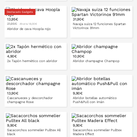
Destacado Gadgets
13,95€
31,90€
PONLO EN LA CESTA
PONLO EN LA CESTA
31,95€
Navaja suiza 12 funciones Spartan
Ahorra 18,00€
Victorinox 91mm
Abridor de cava Hoopla rojo
PONLO EN LA CESTA
4,90€
10,90€
PONLO EN LA CESTA
2x Tapón hermético con abridor
Abridor champagne Champop
PONLO EN LA CESTA
PONLO EN LA CESTA
13,90€
9,90€
Cascanueces y descorchador
Abridor botellas automático
champagne Rose
Push&Pull con imán
9,90€
9,90€
PONLO EN LA CESTA
Sacacorchos sommelier Pulltex All
Sacacorchos sommelier Pulltex
black
Madera Effect