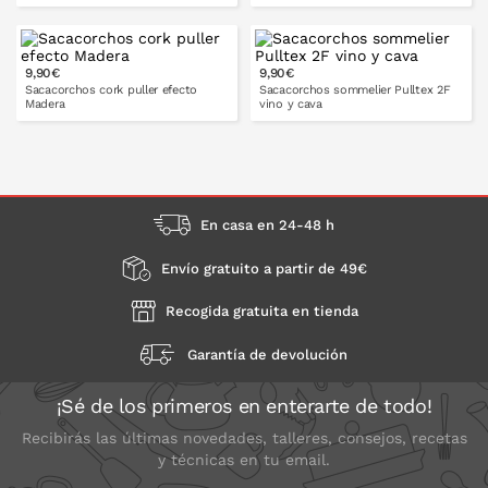
9,90€
9,90€
PONLO EN LA CESTA
PONLO EN LA CESTA
Sacacorchos cork puller efecto
Sacacorchos sommelier Pulltex 2F
Madera
vino y cava
PONLO EN LA CESTA
PONLO EN LA CESTA
En casa en 24-48 h
Envío gratuito a partir de 49€
Recogida gratuita en tienda
Garantía de devolución
¡Sé de los primeros en enterarte de todo!
Recibirás las últimas novedades, talleres, consejos, recetas
y técnicas en tu email.