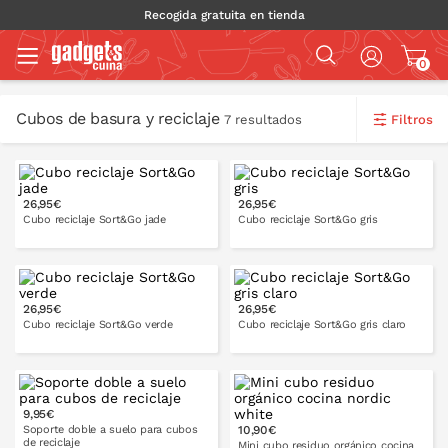
Recogida gratuita en tienda
0
Cubos de basura y reciclaje
Filtros
7 resultados
26,95€
26,95€
12 l
25 l
12 l
16 l
Cubo reciclaje Sort&Go jade
Cubo reciclaje Sort&Go gris
6 l
6 l
26,95€
26,95€
12 l
16 l
12 l
16 l
Cubo reciclaje Sort&Go verde
Cubo reciclaje Sort&Go gris claro
6 l
6 l
9,95€
Soporte doble a suelo para cubos
10,90€
de reciclaje
Mini cubo residuo orgánico cocina