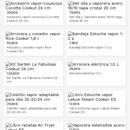
20 cm
24 cm
39,90€
79,90€
PONLO EN LA CESTA
Accesorio vapor-couscous Cocotte
Set olla y vaporera acero 18/10 tapa
Cookut 24 cm
cristal 20 cm
55,90€
7,90€
PONLO EN LA CESTA
PONLO EN LA CESTA
Arrocera y cocedor vapor Rice
bandeja Estuche vapor 1-2 p
Cooker 1,8 l
49,90€
139,90€
Arrocera eléctrica 1,0 L
PONLO EN LA CESTA
Kit Sartén La Fabulosa Cookut 24
cm
PONLO EN LA CESTA
29,90€
12,90€
Cestillo vapor adaptable para olla
Libro Estuche vapor Lekue Steam
20-22-24 cm
Cooker ES
11,90€