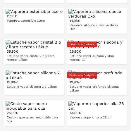
11,90€
Vaporera extensible acero
14,95€
PONLO EN LA CESTA
PONLO EN LA CESTA
Vaporera silicona cuece verduras
Oxo
Destacado Gadgets
PONLO EN LA CESTA
39,90€
26,90€
PONLO EN LA CESTA
Estuche vapor cristal 2 p y libro
Estuche vapor silicona y libro
recetas Lékué
recetas ES
2 p
4 p
Destacado Gadgets
19,90€
19,90€
PONLO EN LA CESTA
Estuche vapor silicona 2 p Lékué
Estuche vapor profundo silicona
Lékué
2 p
4 p
25,90€
44,90€
PONLO EN LA CESTA
Cesto vapor acero inoxidable para
Vaporera superior olla 28 cm
olla