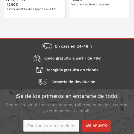
12,90€
Vaporera extensible acero
PONLO EN LA CESTA
PONLO EN LA CESTA
Libro recetas Air Fryer Lekue ES
14-23 cm
18-28 cm
PONLO EN LA CESTA
En casa en 24-48 h
Envío gratuito a partir de 49€
Recogida gratuita en tienda
Garantía de devolución
¡Sé de los primeros en enterarte de todo!
Recibirás las últimas novedades, talleres, consejos, recetas
y técnicas en tu email.
Escribe tu correo
electrónico