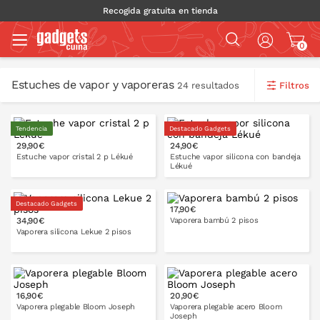
Recogida gratuita en tienda
0
Estuches de vapor y vaporeras
Filtros
24 resultados
Tendencia
Destacado Gadgets
29,90€
24,90€
Estuche vapor cristal 2 p Lékué
Estuche vapor silicona con bandeja
Lékué
2 p
4 p
Destacado Gadgets
17,90€
34,90€
Vaporera bambú 2 pisos
PONLO EN LA CESTA
Vaporera silicona Lekue 2 pisos
20 cm
25 cm
22 cm
27,5 cm
16,90€
20,90€
Vaporera plegable Bloom Joseph
Vaporera plegable acero Bloom
Joseph