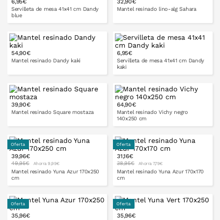
6,95€
32,90€
PONLO EN LA CESTA
Servilleta de mesa 41x41 cm Dandy
Mantel resinado lino-alg Sahara
blue
100 x 140
140 x 140
cm
cm
54,90€
6,95€
PONLO EN LA CESTA
Mantel resinado Dandy kaki
Servilleta de mesa 41x41 cm Dandy
kaki
140x200
140x250
cm
cm
100x140
140x140
cm
cm
39,90€
64,90€
PONLO EN LA CESTA
Mantel resinado Square mostaza
Mantel resinado Vichy negro
140x250 cm
140x200
140x250
cm
cm
Oferta
Oferta
39,96€
31,16€
PONLO EN LA CESTA
49,95€
38,95€
Ahorra 9,99€
Ahorra 7,79€
Mantel resinado Yuna Azur 170x250
Mantel resinado Yuna Azur 170x170
cm
cm
Oferta
Oferta
35,96€
35,96€