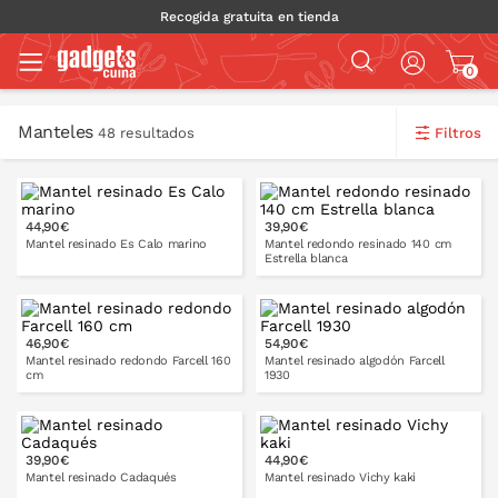
Recogida gratuita en tienda
0
Manteles
Filtros
48 resultados
140x140
140x200
cm
cm
44,90€
39,90€
Mantel resinado Es Calo marino
Mantel redondo resinado 140 cm
Estrella blanca
140x250
cm
155x200
160x160
cm
cm
46,90€
54,90€
PONLO EN LA CESTA
Mantel resinado redondo Farcell 160
Mantel resinado algodón Farcell
cm
1930
160x300
cm
140x140
140x250
140x140
140x200
cm
cm
cm
cm
39,90€
44,90€
PONLO EN LA CESTA
Mantel resinado Cadaqués
Mantel resinado Vichy kaki