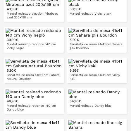
49,90€
39,90€
PONLO EN LA CESTA
PONLO EN LA CESTA
100x140
140x140
Mantel resinado algodón Mirabeau
Mantel resinado Vichy black
azul 200x158 cm
140x200
140x300
39,90€
5,90€
PONLO EN LA CESTA
Mantel resinado redondo 140 cm
Servilleta de mesa 41x41 cm Sahara
Vichy negro
gris Bourdon
5,90€
6,95€
PONLO EN LA CESTA
PONLO EN LA CESTA
Servilleta de mesa 41x41 cm Sahara
Servilleta de mesa 41x41 cm Vichy
natural Bourdon
kaki
140x200
140x250
cm
cm
46,90€
54,90€
PONLO EN LA CESTA
PONLO EN LA CESTA
Mantel resinado redondo 140 cm
Mantel resinado Dandy blue
Dandy blue
140x300
cm