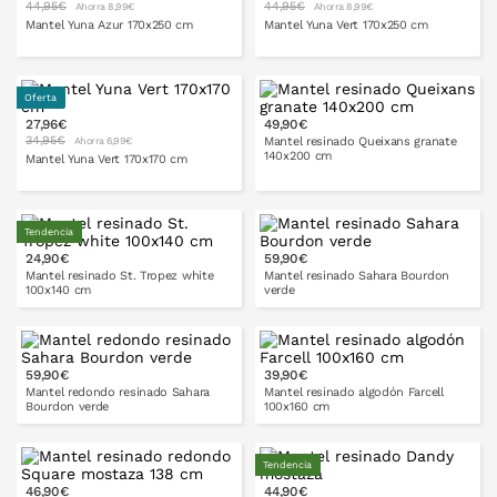
PONLO EN LA CESTA
PONLO EN LA CESTA
44,95€
44,95€
Ahorra 8,99€
Ahorra 8,99€
Mantel Yuna Azur 170x250 cm
Mantel Yuna Vert 170x250 cm
Oferta
27,96€
49,90€
PONLO EN LA CESTA
PONLO EN LA CESTA
34,95€
Mantel resinado Queixans granate
Ahorra 6,99€
140x200 cm
Mantel Yuna Vert 170x170 cm
Tendencia
PONLO EN LA CESTA
24,90€
59,90€
PONLO EN LA CESTA
Mantel resinado St. Tropez white
Mantel resinado Sahara Bourdon
100x140 cm
verde
160x160
160x250
cm
cm
59,90€
39,90€
PONLO EN LA CESTA
Mantel redondo resinado Sahara
Mantel resinado algodón Farcell
Bourdon verde
100x160 cm
Tendencia
46,90€
44,90€