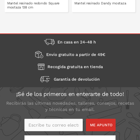
PONLO EN LA CESTA
PONLO EN LA CESTA
Mantel resinado redondo Square
Mantel resinado Dandy mostaza
mostaza 138 cm
140x140
140x200
cm
cm
PONLO EN LA CESTA
En casa en 24-48 h
Envío gratuito a partir de 49€
Recogida gratuita en tienda
Garantía de devolución
¡Sé de los primeros en enterarte de todo!
Recibirás las últimas novedades, talleres, consejos, recetas
y técnicas en tu email.
Escribe tu correo
electrónico