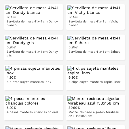
140x250
140x300
cm
cm
6,95€
6,95€
PONLO EN LA CESTA
Servilleta de mesa 41x41 cm Dandy
Servilleta de mesa 41x41 cm Vichy
blanco
blanco
5,95€
5,95€
PONLO EN LA CESTA
PONLO EN LA CESTA
Servilleta de mesa 41x41 cm Dandy
Servilleta de mesa 41x41 cm Sahara
gris
4,90€
6,90€
PONLO EN LA CESTA
PONLO EN LA CESTA
4 pinzas sujeta manteles inox
4 clips sujeta manteles espiral inox
5,90€
39,90€
PONLO EN LA CESTA
PONLO EN LA CESTA
4 pesos manteles chanclas colores
Mantel resinado algodón Mirabeau
azul 158x158 cm