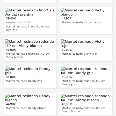
140x300
140x250
140x300
cm
cm
cm
140x140
140x200
cm
cm
39,90€
44,90€
42,90€
Mantel resinado Vichy blanco
Ahorra 3,00€
150x200
150x250
Mantel resinado lino Cala Jondal
raya gris
140x250
140x300
cm
cm
150x300
140x140
140x200
cm
cm
46,90€
39,90€
Mantel resinado redondo 140 cm
Mantel resinado Vichy rojo
Vichy blanco
140x250
140x300
cm
cm
140x140
140x200
cm
cm
44,90€
46,90€
PONLO EN LA CESTA
Mantel resinado Dandy gris
Mantel resinado redondo 140 cm
Dandy gris
140x300
cm
140x140
140x200
cm
cm
44,90€
49,90€
PONLO EN LA CESTA
Mantel resinado Dandy blanco
Mantel resinado redondo 140 cm
Dandy blanco