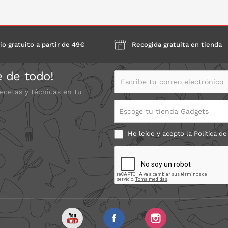
ONLO EN LA CESTA
PONLO EN LA CESTA
P
ío gratuito a partir de 49€
Recogida gratuita en tienda
e de todo!
Escribe tu correo electrónico
recetas y técnicas en tu
Escoge tu tienda Gadgets
He leído y acepto la
Política de