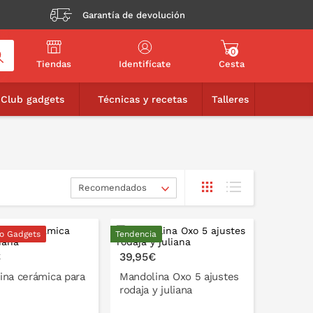
Garantía de devolución
0
Tiendas
Identifícate
Cesta
Club gadgets
Técnicas y recetas
Talleres
Recomendados
o Gadgets
Tendencia
€
39,95€
ina cerámica para
Mandolina Oxo 5 ajustes
rodaja y juliana