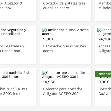
r Alligator 3
Cortador de patatas tres
Mandoli
as Inox
cuchillas acero
rallado
ONLO EN LA CESTA
PONLO EN LA CESTA
9,90€
24,90
or vegetales y
Laminador queso virutas
Accesso
s Hasselback
acero
Alligat
Tendenci
ONLO EN LA CESTA
PONLO EN LA CESTA
P
€
14,95€
9,90€
io cuchilla 3x3
Colector para cortador
Cortado
or 3093 inox
Alligator ACERO 3094
GoAvoc