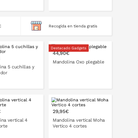
€
Recogida en tienda gratis
PONLO EN LA CESTA
Destacado Gadgets
44,90€
€
Mandolina Oxo plegable
na 5 cuchillas y
idor
PONLO EN LA CESTA
ONLO EN LA CESTA
€
29,95€
na vertical 4
Mandolina vertical Moha
orte
Vertico 4 cortes