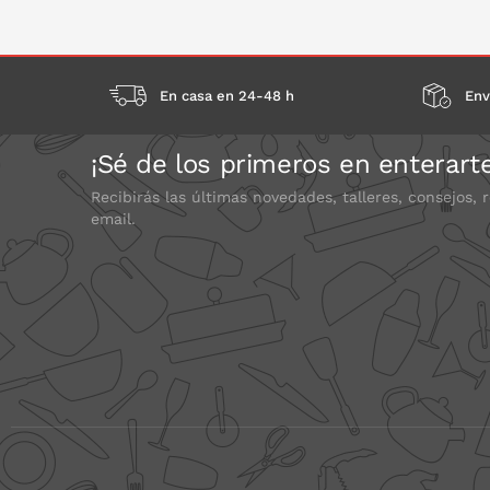
P
En casa en 24-48 h
Env
¡Sé de los primeros en enterart
Recibirás las últimas novedades, talleres, consejos, 
email.