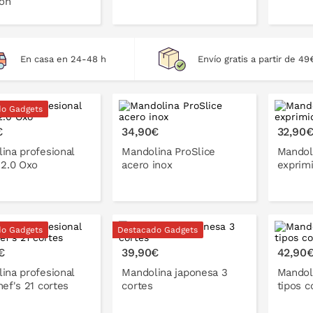
ión
En casa en 24-48 h
Envío gratis a partir de 49
PONLO EN LA CESTA
ONLO EN LA CESTA
do Gadgets
€
34,90€
32,90
ina profesional
Mandolina ProSlice
Mandoli
 2.0 Oxo
acero inox
exprim
do Gadgets
Destacado Gadgets
ONLO EN LA CESTA
PONLO EN LA CESTA
P
€
39,90€
42,90
ina profesional
Mandolina japonesa 3
Mandoli
hef's 21 cortes
cortes
tipos c