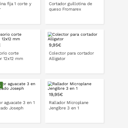
na fija 1 corte y
Cortador guillotina de
r
queso Fromarex
PONLO EN LA CESTA
€
9,95€
rio corte
Colector para cortador
or 12x12 mm
Alligator
a
ONLO EN LA CESTA
PONLO EN LA CESTA
19,95€
r aguacate 3 en 1
Rallador Microplane
ado Joseph
Jengibre 3 en 1