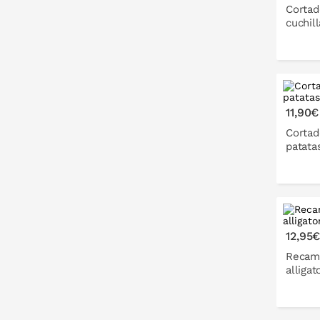
Cortado
cuchill
P
11,90€
Cortad
patata
P
12,95
Recamb
alligat