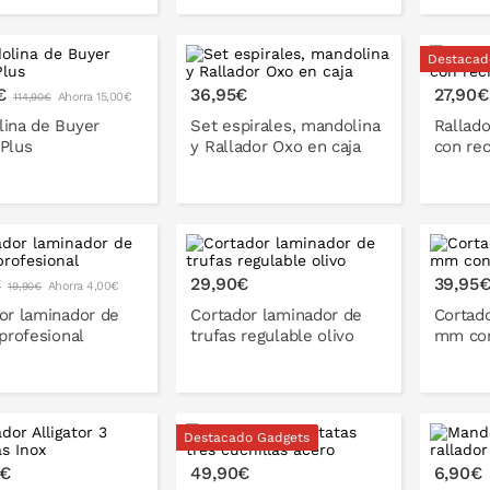
Destacad
ONLO EN LA CESTA
PONLO EN LA CESTA
P
€
36,95€
27,90€
Ahorra 15,00€
114,90€
ina de Buyer
Set espirales, mandolina
Rallad
Plus
y Rallador Oxo en caja
con rec
ONLO EN LA CESTA
PONLO EN LA CESTA
P
€
29,90€
39,95
Ahorra 4,00€
19,90€
or laminador de
Cortador laminador de
Cortado
 profesional
trufas regulable olivo
mm con
Destacado Gadgets
ONLO EN LA CESTA
PONLO EN LA CESTA
P
5€
49,90€
6,90€