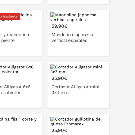
o Gadgets
ONLO EN LA CESTA
PONLO EN LA CESTA
59,90€
or y mandolina
Mandolina japonesa
ipiente
vertical espirales
ONLO EN LA CESTA
PONLO EN LA CESTA
€
25,90€
r Alligator 6x6
Cortador Alligator mini
 colector
3x3 mm
ONLO EN LA CESTA
PONLO EN LA CESTA
25,90€