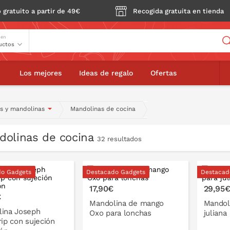
 gratuito a partir de 49€
Recogida gratuita en tienda
Buscador
 en
Los mejores
Ideas de regalo
Ofertas
es y mandolinas
Mandolinas de cocina
dolinas de cocina
32 resultados
do Gadgets
Destacado Gadgets
Destacad
17,90€
29,95
€
Mandolina de mango
Mandol
ina Joseph
Oxo para lonchas
juliana
rip con sujeción