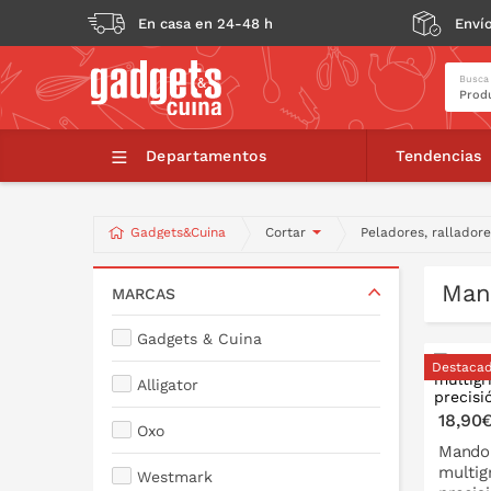
En casa en 24-48 h
Envío
Busca
Departamentos
Tendencias
Gadgets&Cuina
Cortar
Peladores, rallador
Man
MARCAS
Gadgets & Cuina
Destaca
Alligator
18,90
Oxo
Mandol
multig
Westmark