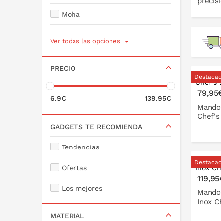
precis
Moha
Joseph Joseph
Ver todas las opciones
P
de Buyer
PRECIO
Lekue
Destaca
79,95
Microplane
6.9€
139.95€
Mandol
Chef's
Kyocera
GADGETS TE RECOMIENDA
Tendencias
Destaca
Ofertas
P
119,95
Los mejores
Mandol
Inox C
MATERIAL