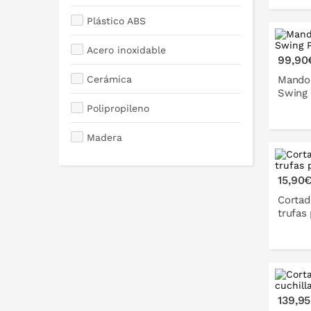
Plástico ABS
Acero inoxidable
P
99,90
Cerámica
Mandol
Swing 
Polipropileno
Madera
P
15,90
Cortad
trufas
P
139,9