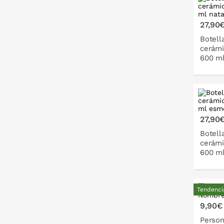
P
27,90
Botell
cerámi
600 ml
P
27,90
Botell
cerámi
600 ml
Tendenci
P
9,90€
Person