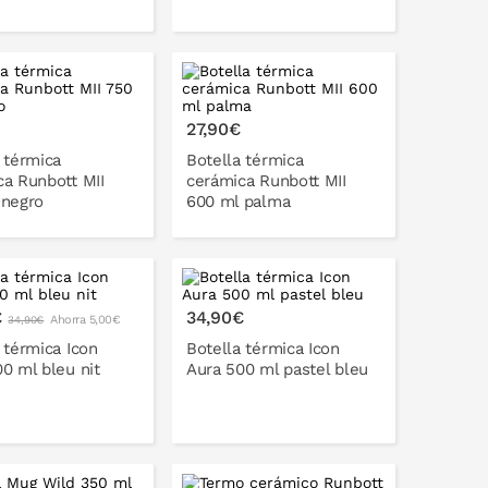
27,90€
 térmica
Botella térmica
ca Runbott MII
cerámica Runbott MII
 negro
600 ml palma
ONLO EN LA CESTA
PONLO EN LA CESTA
€
34,90€
Ahorra 5,00€
34,90€
 térmica Icon
Botella térmica Icon
0 ml bleu nit
Aura 500 ml pastel bleu