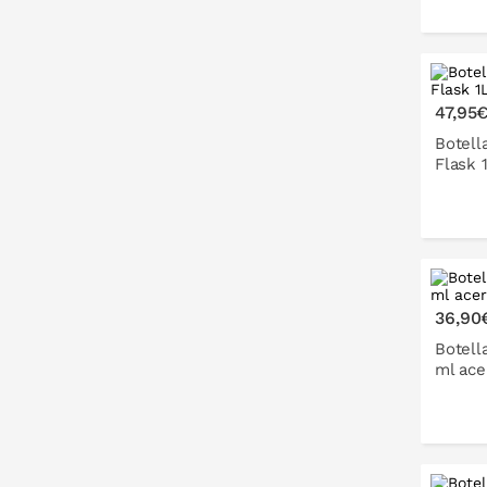
P
47,95
Botell
Flask 
36,90
Botell
ml ace