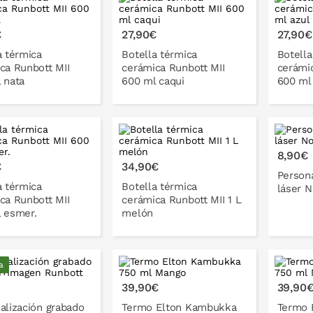
ONLO EN LA CESTA
PONLO EN LA CESTA
P
€
27,90€
27,90€
a térmica
Botella térmica
Botella
ca Runbott MII
cerámica Runbott MII
cerámi
 nata
600 ml caqui
600 ml
ONLO EN LA CESTA
PONLO EN LA CESTA
P
8,90€
€
34,90€
Persona
a térmica
Botella térmica
láser 
ca Runbott MII
cerámica Runbott MII 1 L
 esmer.
melón
a
P
ONLO EN LA CESTA
PONLO EN LA CESTA
39,90€
39,90
alización grabado
Termo Elton Kambukka
Termo 