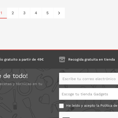
1
2
3
4
5
ONLO EN LA CESTA
PONLO EN LA CESTA
P
ío gratuito a partir de 49€
Recogida gratuita en tienda
e de todo!
Escribe tu correo electrónico
recetas y técnicas en tu
Escoge tu tienda Gadgets
He leído y acepto la
Política de