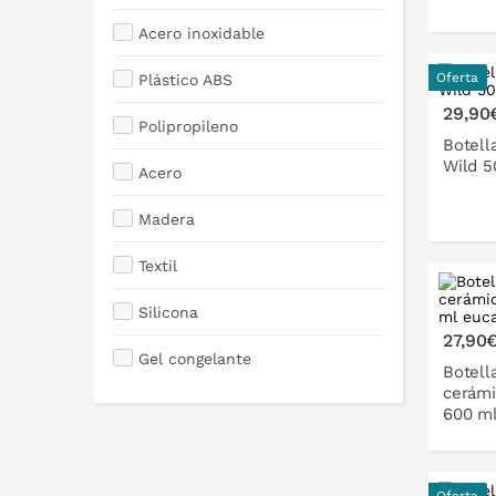
Acero inoxidable
Oferta
Plástico ABS
29,90
Polipropileno
Botell
Wild 5
Acero
Madera
Textil
P
Silicona
27,90
Gel congelante
Botell
cerámi
600 ml