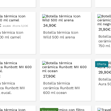
€
34,90€
Ahorra 5,00€
34,90€
31,90€
a térmica Icon
Botella térmica Icon
Botella
00 ml camel
Wild 500 ml arena
cerámi
750 ml
Oferta
ONLO EN LA CESTA
PONLO EN LA CESTA
P
29,90
€
27,90€
Botella
a térmica
Botella térmica
Aura 50
ca Runbott MII
cerámica Runbott MII
 eucal.
600 ml ocean