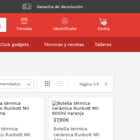
Garantía de devolución
0
Tiendas
Identifícate
Cesta
Club gadgets
Técnicas y recetas
Talleres
mendados
Página 1/5
27,90€
 térmica
Botella térmica
co Runbott Mii
cerámica Runbott MII