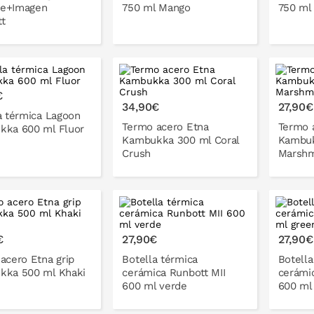
e+Imagen
750 ml Mango
750 ml 
t
ONLO EN LA CESTA
PONLO EN LA CESTA
P
€
34,90€
27,90€
a térmica Lagoon
Termo acero Etna
Termo 
kka 600 ml Fluor
Kambukka 300 ml Coral
Kambuk
Crush
Marsh
ONLO EN LA CESTA
PONLO EN LA CESTA
P
€
27,90€
27,90€
acero Etna grip
Botella térmica
Botella
kka 500 ml Khaki
cerámica Runbott MII
cerámi
600 ml verde
600 ml