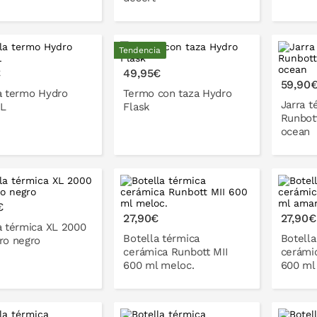
Tendencia
ONLO EN LA CESTA
PONLO EN LA CESTA
P
€
49,95€
59,90
a termo Hydro
Termo con taza Hydro
Jarra t
1L
Flask
Runbot
ocean
P
€
27,90€
27,90€
a térmica XL 2000
Botella térmica
Botella
ro negro
cerámica Runbott MII
cerámi
600 ml meloc.
600 ml 