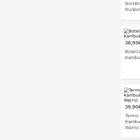
Nombr
Runbot
P
38,95
Botell
Kambu
P
39,90
Termo 
Kambu
Warrio