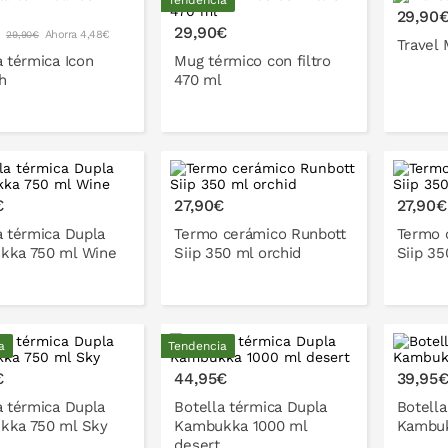
Tendencia
P
29,90
ONLO EN LA CESTA
PONLO EN LA CESTA
€
29,90€
Ahorra 4,48€
29,90€
Travel
a térmica Icon
Mug térmico con filtro
h
470 ml
€
27,90€
27,90€
a térmica Dupla
Termo cerámico Runbott
Termo 
kka 750 ml Wine
Siip 350 ml orchid
Siip 3
a
Tendencia
ONLO EN LA CESTA
PONLO EN LA CESTA
P
€
44,95€
39,95
a térmica Dupla
Botella térmica Dupla
Botella
kka 750 ml Sky
Kambukka 1000 ml
Kambuk
desert