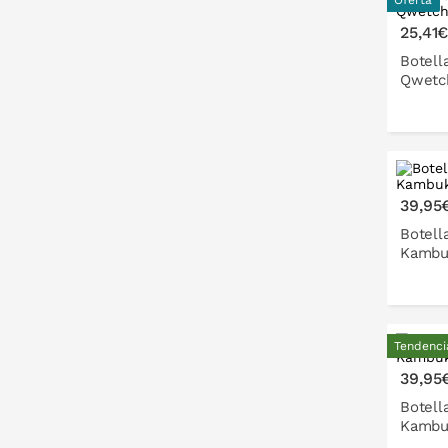
Oferta
P
25,41
Botell
Qwetc
39,95
Botell
Kambu
Tendenci
P
39,95
Botell
Kambu