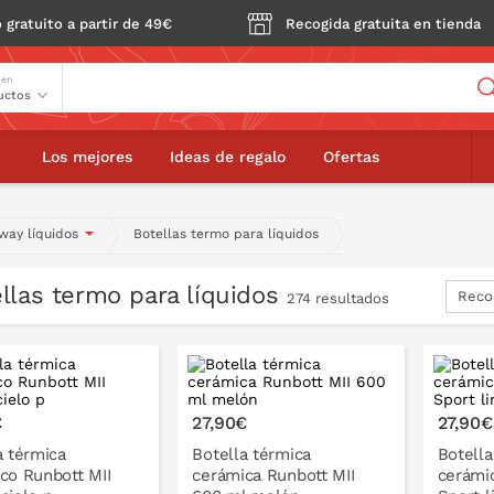
 gratuito a partir de 49€
Recogida gratuita en tienda
Buscador
 en
Los mejores
Ideas de regalo
Ofertas
way líquidos
Botellas termo para líquidos
llas termo para líquidos
Reco
274 resultados
€
27,90€
27,90€
a térmica
Botella térmica
Botella
co Runbott MII
cerámica Runbott MII
cerámi