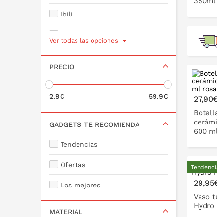
350ml 
Ibili
Zoku
Ver todas las opciones
P
Mepal
PRECIO
monbento
Lekue
2.9€
59.9€
27,90
Botell
Tyrrell
cerámi
GADGETS TE RECOMIENDA
600 ml
Tendencias
Ofertas
Tendenci
P
29,95
Los mejores
Vaso t
Hydro 
MATERIAL