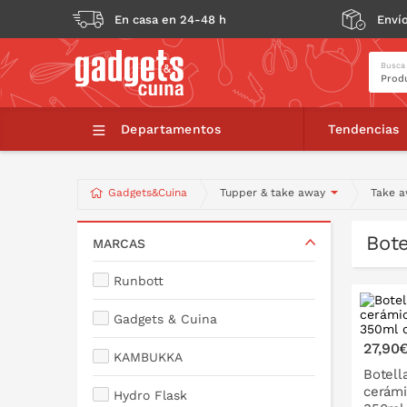
En casa en 24-48 h
Envío
Busca
Departamentos
Tendencias
Gadgets&Cuina
Tupper & take away
Take a
Bote
MARCAS
Runbott
Gadgets & Cuina
27,90
KAMBUKKA
Botell
cerámi
Hydro Flask