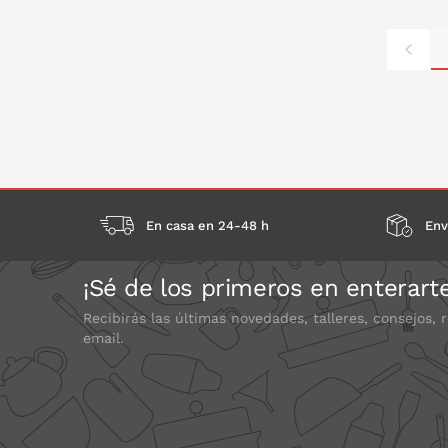
P
En casa en 24-48 h
Env
¡Sé de los primeros en enterart
Recibirás las últimas novedades, talleres, consejos, 
email.