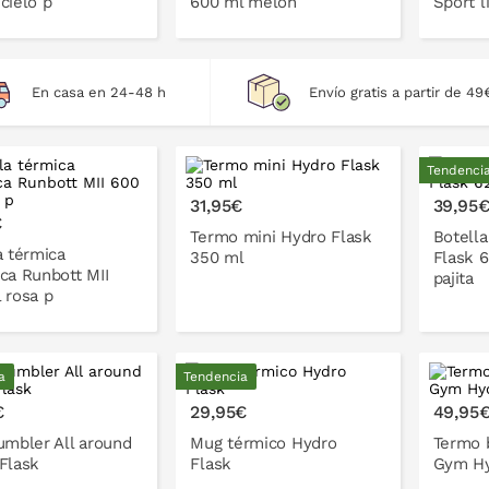
cielo p
600 ml melón
Sport l
En casa en 24-48 h
Envío gratis a partir de 49
ONLO EN LA CESTA
PONLO EN LA CESTA
P
Tendenci
31,95€
39,95
€
Termo mini Hydro Flask
Botell
a térmica
350 ml
Flask 
ca Runbott MII
pajita
 rosa p
a
Tendencia
ONLO EN LA CESTA
€
29,95€
49,95
umbler All around
Mug térmico Hydro
Termo 
Flask
Flask
Gym Hy