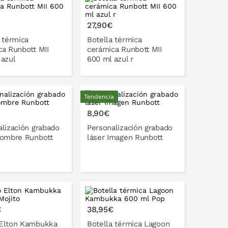
ONLO EN LA CESTA
PONLO EN LA CESTA
27,90€
 térmica
Botella térmica
ca Runbott MII
cerámica Runbott MII
 azul
600 ml azul r
Tendencia
ONLO EN LA CESTA
PONLO EN LA CESTA
8,90€
lización grabado
Personalización grabado
Nombre Runbott
láser Imagen Runbott
ONLO EN LA CESTA
PONLO EN LA CESTA
€
38,95€
Elton Kambukka
Botella térmica Lagoon