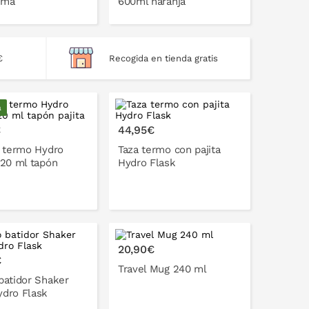
ima
600ml naranja
€
Recogida en tienda gratis
ONLO EN LA CESTA
PONLO EN LA CESTA
a
€
44,95€
a termo Hydro
Taza termo con pajita
620 ml tapón
Hydro Flask
20,90€
€
Travel Mug 240 ml
batidor Shaker
dro Flask