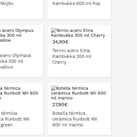
Mojito
Kambukka 600 ml Pop
ONLO EN LA CESTA
PONLO EN LA CESTA
34,90€
Termo acero Etna
acero Olympus
Kambukka 300 ml
ka 300 ml
Cherry
mallow
PONLO EN LA CESTA
ONLO EN LA CESTA
27,90€
 térmica
Botella térmica
ca Runbott MII
cerámica Runbott MII
 green
600 ml marino