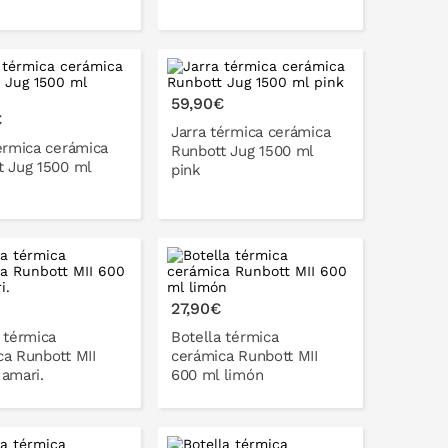
ONLO EN LA CESTA
PONLO EN LA CESTA
59,90€
€
Jarra térmica cerámica
érmica cerámica
Runbott Jug 1500 ml
t Jug 1500 ml
pink
PONLO EN LA CESTA
ONLO EN LA CESTA
27,90€
 térmica
Botella térmica
ca Runbott MII
cerámica Runbott MII
amari.
600 ml limón