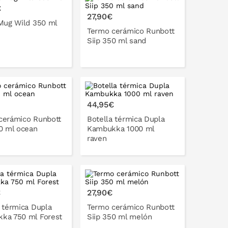
ONLO EN LA CESTA
PONLO EN LA CESTA
€
27,90€
 Mug Wild 350 ml
Termo cerámico Runbott
Siip 350 ml sand
PONLO EN LA CESTA
44,95€
cerámico Runbott
Botella térmica Dupla
50 ml ocean
Kambukka 1000 ml
raven
ONLO EN LA CESTA
PONLO EN LA CESTA
€
27,90€
 térmica Dupla
Termo cerámico Runbott
ka 750 ml Forest
Siip 350 ml melón