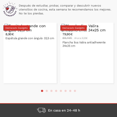
Después de estudiar, probar, comparar y descubrir nuevos
utensilios de cocina, esta semana te recomendamos los mejores.
No te los pierdas.
Destacado Gadgets
Destacado Gadgets
8,90€
79,90€
89,45€
Espátula grande con ángulo 32,5 cm
Ahorra 9,55€
Plancha lisa Valira antiadherente
34x25 cm
PONLO EN LA CESTA
PONLO EN LA CESTA
En casa en 24-48 h