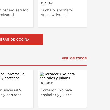
15,90€
o panero serrado
Cuchillo jamonero
niversal
Arcos Universal
JERAS DE COCINA
LO EN LA CESTA
PONLO EN LA CESTA
VERLOS TODOS
18,90€
r universal 2
Cortador Oxo para
s y cortador
espirales y juliana