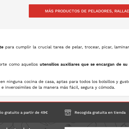
MÁS PRODUCTOS DE PELADORES, RALLA
NLO EN LA CESTA
PONLO EN LA CESTA
PON
te
para cumplir la crucial tarea de pelar, trocear, picar, lamin
corte como aquellos
utensilios auxiliares que se encargan de s
en ninguna cocina de casa, aptas para todos los bolsillos y gus
 e inverosímiles de la manera más fácil, segura y cómoda.
ío gratuito a partir de 49€
Recogida gratuita en tienda