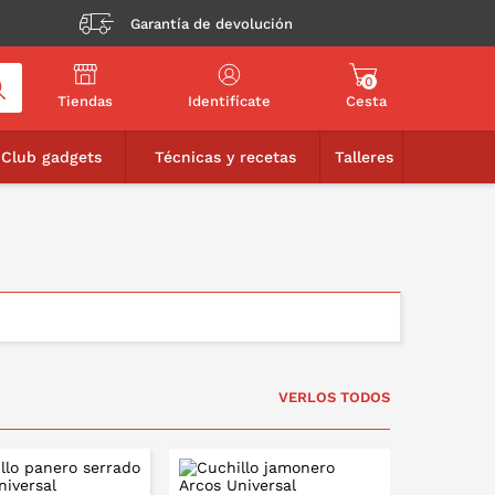
Garantía de devolución
0
Tiendas
Identifícate
Cesta
Club gadgets
Técnicas y recetas
Talleres
VERLOS TODOS