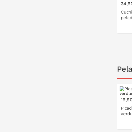
34,9
Cuchi
pelad
PO
Pel
19,9
Picad
verdu