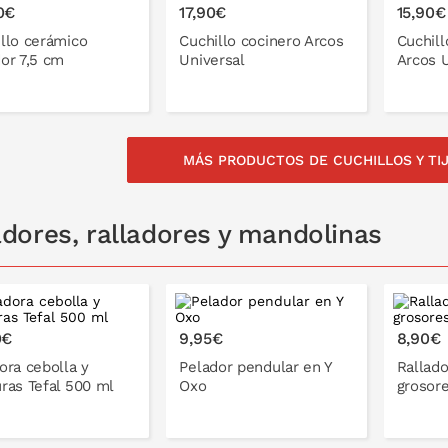
0€
17,90€
15,90€
llo cerámico
Cuchillo cocinero Arcos
Cuchill
or 7,5 cm
Universal
Arcos U
MÁS PRODUCTOS DE CUCHILLOS Y TI
NLO EN LA CESTA
PONLO EN LA CESTA
PON
adores, ralladores y mandolinas
0€
9,95€
8,90€
ora cebolla y
Pelador pendular en Y
Rallado
ras Tefal 500 ml
Oxo
grosore