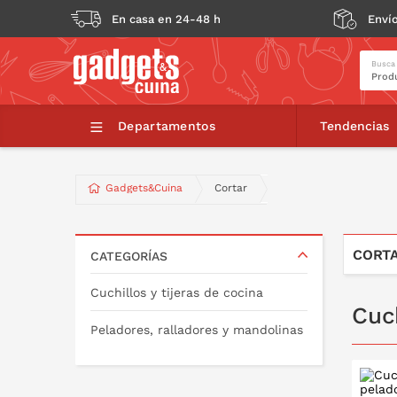
En casa en 24-48 h
Envío
Busca
Departamentos
Tendencias
Gadgets&Cuina
Cortar
CORT
CATEGORÍAS
Cuchillos y tijeras de cocina
Cuch
Peladores, ralladores y mandolinas