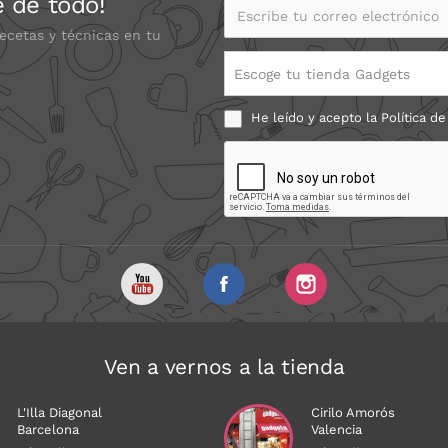
e de todo!
Escribe tu correo electrónico
recetas y técnicas en tu
Escoge tu tienda Gadgets
He leído y acepto la
Política de
Ven a vernos a la tienda
L'Illa Diagonal
Cirilo Amorós
Barcelona
Valencia