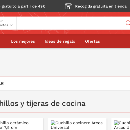
 gratuito a partir de 49€
Recogida gratuita en tienda
Buscador
 en
Los mejores
Ideas de regalo
Ofertas
AR
illos y tijeras de cocina