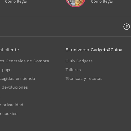
Cómo llegar
Cómo llegar
a
al cliente
El universo Gadgets&Cuina
es Generales de Compra
Club Gadgets
 pago
Talleres
cogidas en tienda
Técnicas y recetas
y devoluciones
l
e privacidad
e cookies