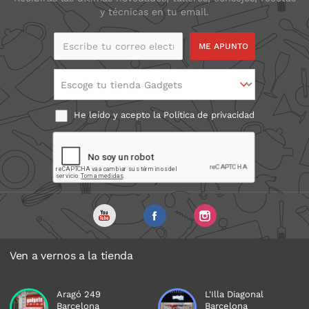
y técnicas en tu email.
Escribe tu correo
electrónico
Escoge tu tienda Gadgets
He leído y acepto la
Política de privacidad
Ven a vernos a la tienda
Aragó 249
L'Illa Diagonal
Barcelona
Barcelona