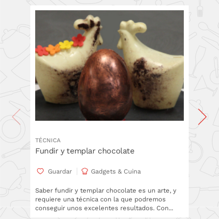
TÉCNICA
TÉCNICA
Fundir y templar chocolate
Paso a
Casero
Guardar
Gadgets & Cuina
Gua
Saber fundir y templar chocolate es un arte, y
requiere una técnica con la que podremos
En este
conseguir unos excelentes resultados. Con...
propias
atempera