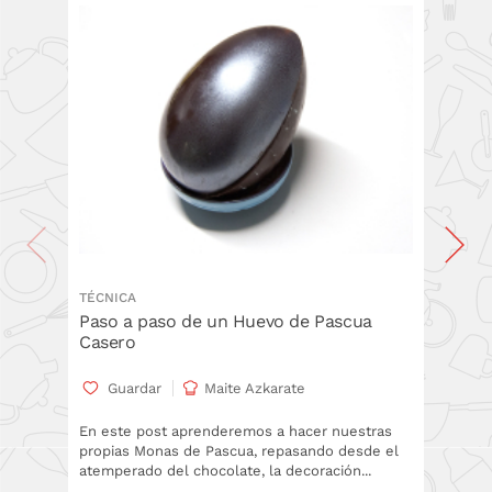
TÉCNICA
RECETA
Paso a paso de un Huevo de Pascua
Monas 
Casero
Gua
Guardar
Maite Azkarate
Receta y
chocolat
En este post aprenderemos a hacer nuestras
monas d
propias Monas de Pascua, repasando desde el
atemperado del chocolate, la decoración...