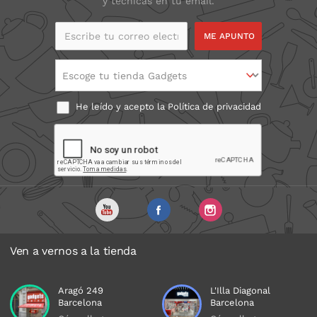
y técnicas en tu email.
Escribe tu correo
electrónico
Escoge tu tienda Gadgets
He leído y acepto la
Política de privacidad
Ven a vernos a la tienda
Aragó 249
L'Illa Diagonal
Barcelona
Barcelona