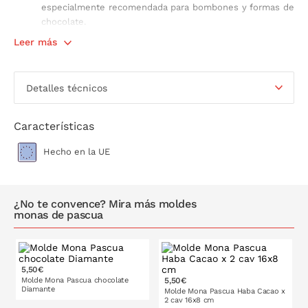
especialmente recomendada para bombones y formas de
chocolate.
No apto para el lavavajillas.
Leer más
Fabricado en Plástico PET, apto para el contacto con
alimentos.
Detalles técnicos
Descubre cómo atemperar chocolate en
nuestro blog
.
Características
Hecho en la UE
¿No te convence? Mira más moldes
monas de pascua
5,50€
Molde Mona Pascua chocolate
5,50€
Diamante
Molde Mona Pascua Haba Cacao x
2 cav 16x8 cm