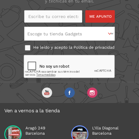
y técnicas en tu email.
Escribe tu correo
electrónico
Escoge tu tienda Gadgets
He leído y acepto la
Política de privacidad
Ven a vernos a la tienda
Aragó 249
L'Illa Diagonal
Barcelona
Barcelona