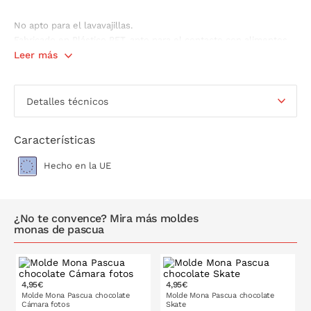
No apto para el lavavajillas.
Fabricado en Plástico PET, apto para el contacto con alimentos.
Medida: 17 x 10 x 0,6 cm
Leer más
Detalles técnicos
Características
Hecho en la UE
¿No te convence? Mira más moldes
monas de pascua
4,95€
4,95€
Molde Mona Pascua chocolate
Molde Mona Pascua chocolate
Cámara fotos
Skate