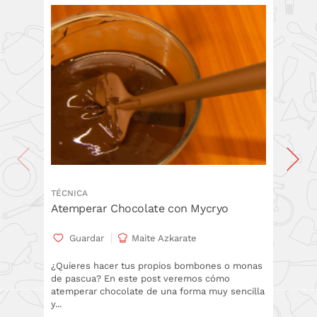
TÉCNICA
TÉCNICA
Atemperar Chocolate con Mycryo
Paso a
Casero
Guardar
Maite Azkarate
Gua
¿Quieres hacer tus propios bombones o monas
de pascua? En este post veremos cómo
En este
atemperar chocolate de una forma muy sencilla
propias
y...
atempera