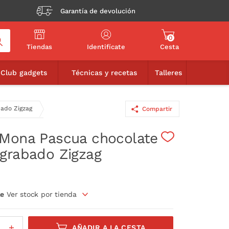
Garantía de devolución
0
ag
Tiendas
Identifícate
Cesta
3,75€
AÑADIR A LA CESTA
Club gadgets
Técnicas y recetas
Talleres
ado Zigzag
Compartir
Mona Pascua chocolate
grabado Zigzag
le
Ver stock por tienda
AÑADIR A LA CESTA