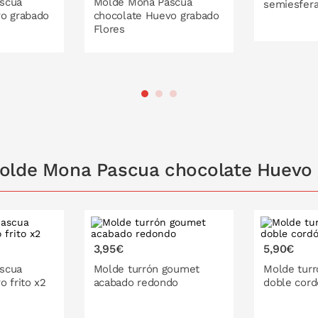
scua
Molde Mona Pascua
semiesfer
o grabado
chocolate Huevo grabado
Flores
PONL
 LA CESTA
PONLO EN LA CESTA
Molde Mona Pascua chocolate Huevo 
3,95€
5,90€
scua
Molde turrón goumet
Molde tur
o frito x2
acabado redondo
doble cord