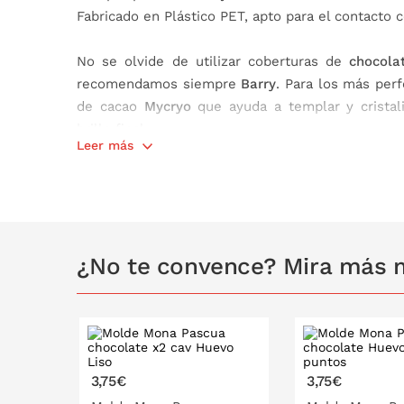
Fabricado en Plástico PET, apto para el contacto 
No se olvide de utilizar coberturas de
chocola
recomendamos siempre
Barry
. Para los más per
de cacao
Mycryo
que ayuda a templar y cristali
brillo final.
Leer más
¿No te convence? Mira más 
3,75€
3,75€