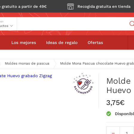
 gratuito a partir de 49€
Recogida gratuita en tienda
Buscador
 en
Molde Mona Pascua chocolate Huevo grabado Zigz
Los mejores
Ideas de regalo
Ofertas
Moldes monas de pascua
Molde Mona Pascua chocolate Huevo grab
Molde 
Huevo 
3,75€
Disponib