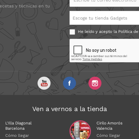
recetas y técnicas en tu
Escoge tu tienda Gadgets
He leído y acepto la
Política de
Ven a vernos a la tienda
L'Illa Diagonal
Cirilo Amorós
Barcelona
Valencia
Cómo llegar
Cómo llegar