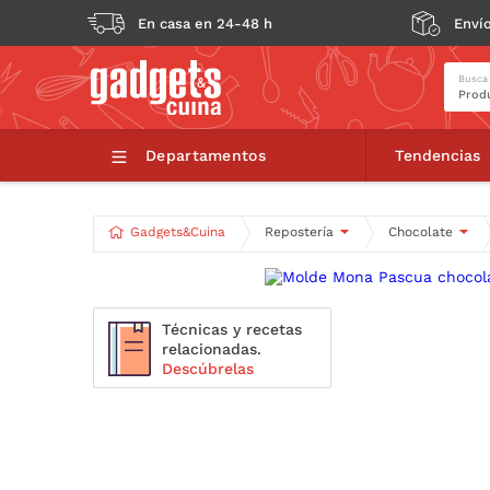
En casa en 24-48 h
Envío
Busca
Departamentos
Tendencias
Gadgets&Cuina
Repostería
Chocolate
Técnicas y recetas
relacionadas.
Descúbrelas