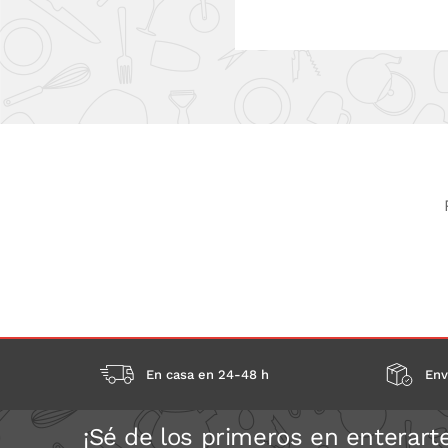
En casa en 24-48 h
Env
¡Sé de los primeros en enterart