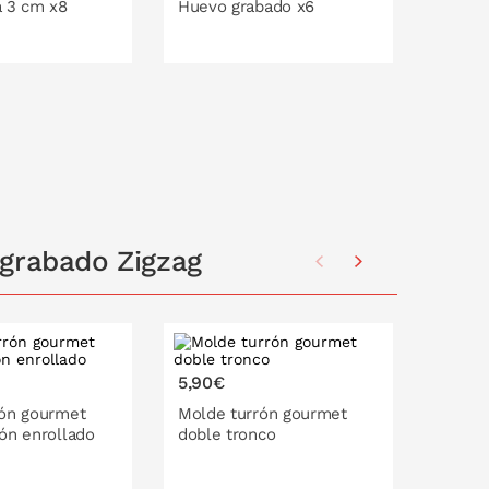
Molde
a 3 cm x8
Huevo grabado x6
chocol
Tacón 
O EN LA CESTA
PONLO EN LA CESTA
P
grabado Zigzag
5,90€
4,95€
rón gourmet
Molde turrón gourmet
Molde 
ón enrollado
doble tronco
tronco