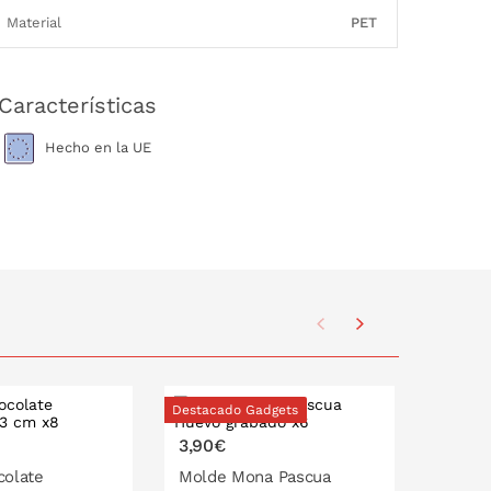
Material
PET
Características
Hecho en la UE
Destacado Gadgets
3,90€
3,90€
colate
Molde Mona Pascua