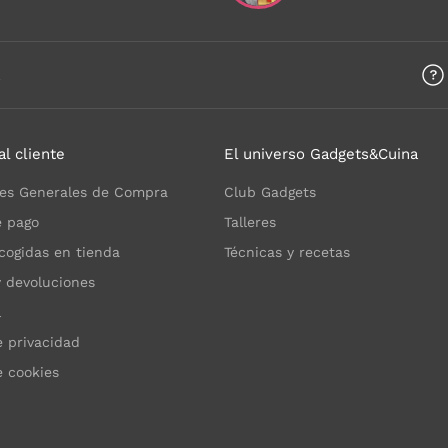
a
al cliente
El universo Gadgets&Cuina
es Generales de Compra
Club Gadgets
 pago
Talleres
cogidas en tienda
Técnicas y recetas
y devoluciones
l
e privacidad
e cookies