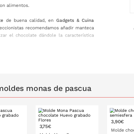
con alimentos.
te
de buena calidad, en
Gadgets & Cuina
feccionistas recomendamos añadir manteca
zar el chocolate dándole la característica
moldes monas de pascua
3,90€
3,75€
Molde cho