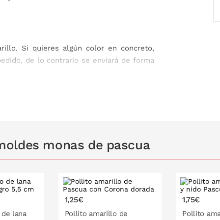
llo. Si quieres algún color en concreto,
 pedido, de lo contrario se enviará de forma
moldes monas de pascua
1,25€
1,75€
 de lana
Pollito amarillo de
Pollito ama