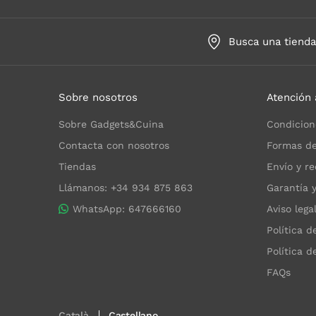
Busca una tiend
Sobre nosotros
Atención 
Sobre Gadgets&Cuina
Condicion
Contacta con nosotros
Formas de
Tiendas
Envío y re
Llámanos: +34 934 875 863
Garantía 
WhatsApp: 647666160
Aviso lega
Política d
Política d
FAQs
Català
Castellano