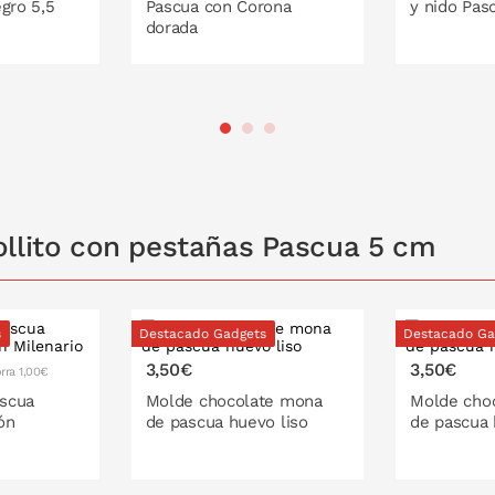
gro 5,5
Pascua con Corona
y nido Pas
dorada
 LA CESTA
PONLO EN LA CESTA
PONL
ollito con pestañas Pascua 5 cm
s
Destacado Gadgets
Destacado Ga
3,50€
3,50€
rra 1,00€
scua
Molde chocolate mona
Molde cho
ón
de pascua huevo liso
de pascua 
12 cm
13 cm
16 cm