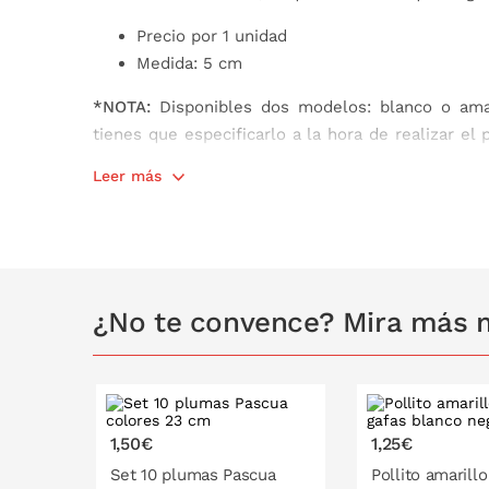
Precio por 1 unidad
Medida: 5 cm
*NOTA:
Disponibles dos modelos: blanco o amari
tienes que especificarlo a la hora de realizar el
aleatoria.
Leer más
¿No te convence? Mira más 
1,50€
1,25€
Set 10 plumas Pascua
Pollito amarillo