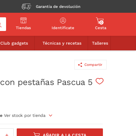
Garantía de devolución
0
Tiendas
Identifícate
Cesta
1,50€
AÑADIR A LA CESTA
Club gadgets
Técnicas y recetas
Talleres
Compartir
o con pestañas Pascua 5
le
Ver stock por tienda
AÑADIR A LA CESTA