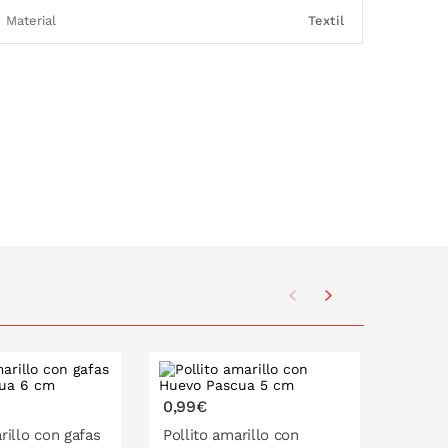
Material
Textil
0,99€
0,99€
rillo con gafas
Pollito amarillo con
Pollit