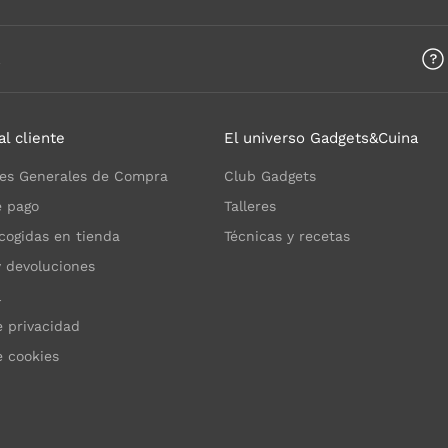
a
al cliente
El universo Gadgets&Cuina
es Generales de Compra
Club Gadgets
 pago
Talleres
cogidas en tienda
Técnicas y recetas
y devoluciones
l
e privacidad
e cookies