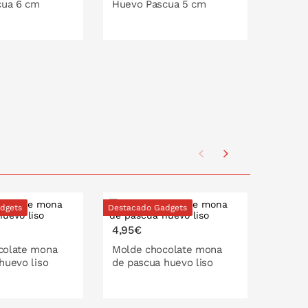
cua 6 cm
Huevo Pascua 5 cm
Pascu
O EN LA CESTA
PONLO EN LA CESTA
P
dgets
Destacado Gadgets
4,95€
3,95€
colate mona
Molde chocolate mona
Molde
huevo liso
de pascua huevo liso
chocol
Liso