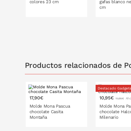
colores 23 cm
gafas blanco ne
cm
PONLO EN LA CESTA
PONLO EN
Productos relacionados de P
Destacado Gadget
17,90€
10,95€
Aho
11,95€
Molde Mona Pascua
Molde Mona Pa
chocolate Casita
chocolate Halc
Montaña
Milenario