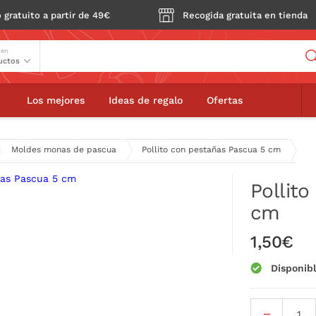
 gratuito a partir de 49€
Recogida gratuita en tienda
Buscador
 en
 pestañas Pascua 5 cm
Los mejores
Ideas de regalo
Ofertas
Moldes monas de pascua
Pollito con pestañas Pascua 5 cm
Pollit
cm
1,50€
Disponib