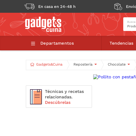
En casa en 24-48 h
Envío
Busca
Pollito con
Departamentos
Tendencias
Gadgets&Cuina
Repostería
Chocolate
Técnicas y recetas
relacionadas.
Descúbrelas