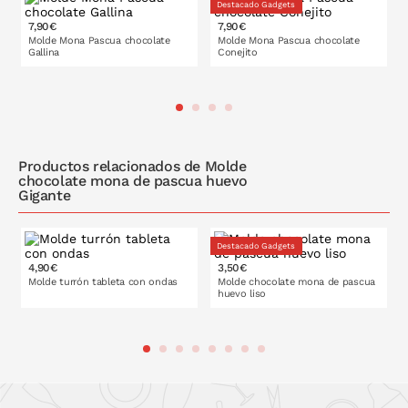
Destacado Gadgets
7,90€
7,90€
Molde Mona Pascua chocolate
Molde Mona Pascua chocolate
Gallina
Conejito
PONLO EN LA CESTA
PONLO EN LA CESTA
Productos relacionados de Molde
chocolate mona de pascua huevo
Gigante
Destacado Gadgets
4,90€
3,50€
12 cm
13 cm
Molde turrón tableta con ondas
Molde chocolate mona de pascua
huevo liso
16 cm
PONLO EN LA CESTA