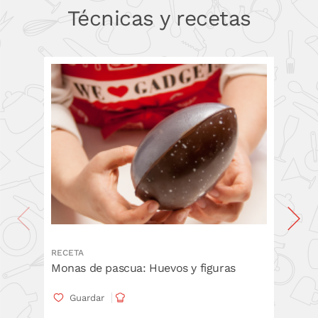
Técnicas y recetas
RECETA
TÉCNICA
Monas de pascua: Huevos y figuras
Cómo d
Pascu
Guardar
Gua