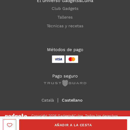
El universo Gadgets&Cuina
Club Gadgets
Talleres
Técnicas y recetas
Métodos de pago
Pago seguro
Català
Castellano
Copyright 2026 Gadgets&Cuina. Todos los derechos
reservados
AÑADIR A LA CESTA
Aviso legal
Política de Cookies