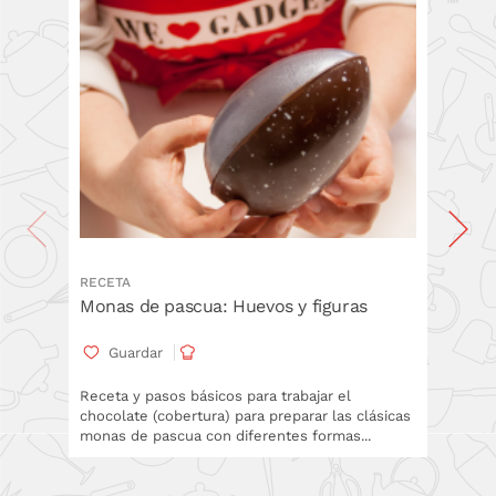
RECETA
TÉCNICA
Monas de pascua: Huevos y figuras
Paso a
Casero
Guardar
Gua
Receta y pasos básicos para trabajar el
chocolate (cobertura) para preparar las clásicas
En este
monas de pascua con diferentes formas...
propias
atempera