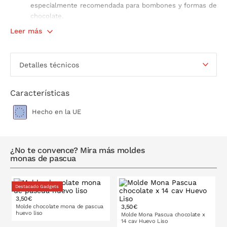
especialmente recomendada para bombones y formas de
chocolate.
No apto para el lavavajillas.
Leer más
Fabricado en Plástico PET, apto para el contacto con
alimentos.
Detalles técnicos
Para un brillo idóneo, se recomienda atemperar el chocolate con
mycryo. Descubre cómo en
nuestro blog
.
Características
Hecho en la UE
¿No te convence? Mira más moldes
monas de pascua
Destacado Gadgets
3,50€
12 cm
13 cm
Molde chocolate mona de pascua
3,50€
huevo liso
Molde Mona Pascua chocolate x
14 cav Huevo Liso