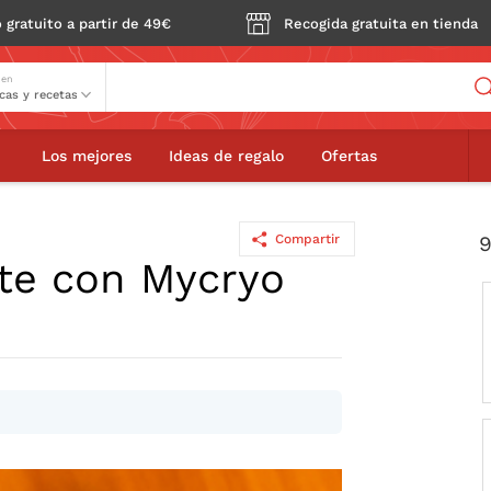
 gratuito a partir de 49€
Recogida gratuita en tienda
Buscador
 en
Guardar
Los mejores
Ideas de regalo
Ofertas
Compartir
9
te con Mycryo