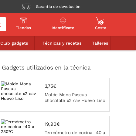
Garantía de devolución
0
Tiendas
Identifícate
Cesta
VER LOS 9 GADGETS UTILIZADOS
Club gadgets
Técnicas y recetas
Talleres
 Gadgets utilizados en la técnica
3,75€
Molde Mona Pascua
chocolate x2 cav Huevo Liso
19,90€
Termómetro de cocina -40 a