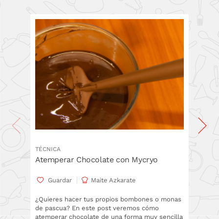
TÉCNICA
TÉCNICA
Atemperar Chocolate con Mycryo
Cómo d
Pascu
Guardar
Maite Azkarate
Gua
¿Quieres hacer tus propios bombones o monas
de pascua? En este post veremos cómo
En este
atemperar chocolate de una forma muy sencilla
moldes 