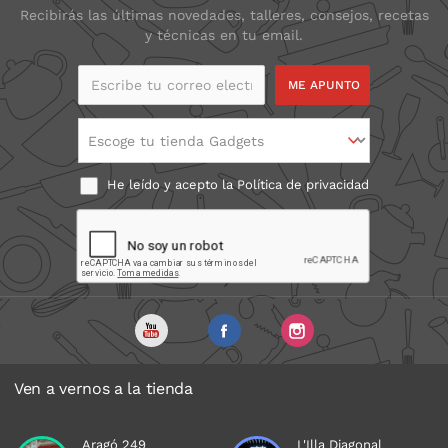
Recibirás las últimas novedades, talleres, consejos, recetas
y técnicas en tu email.
Escribe tu correo
electrónico
Escoge tu tienda Gadgets
He leído y acepto la
Política de privacidad
Ven a vernos a la tienda
Aragó 249
L'Illa Diagonal