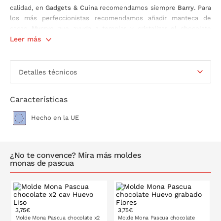
calidad, en
Gadgets & Cuina
recomendamos siempre
Barry
. Para
los más perfeccionistas recomendamos añadir manteca de
cacao
Mycryo
que ayuda a templar y cristalizar el chocolate
dándole la característica brillo final.
Leer más
Detalles técnicos
Características
Hecho en la UE
¿No te convence? Mira más moldes
monas de pascua
3,75€
3,75€
Molde Mona Pascua chocolate x2
Molde Mona Pascua chocolate