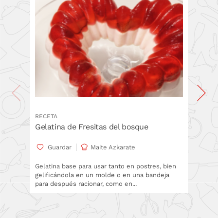
RECETA
RECETA
Gelatina de Fresitas del bosque
Vaso d
coco
Guardar
Maite Azkarate
Gua
Gelatina base para usar tanto en postres, bien
gelificándola en un molde o en una bandeja
En Gadg
para después racionar, como en...
de trasl
convirti