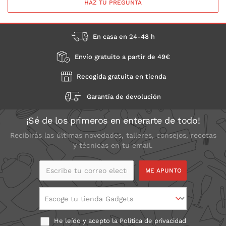
HAZ TU PREGUNTA
En casa en 24-48 h
Envío gratuito a partir de 49€
Recogida gratuita en tienda
Garantía de devolución
¡Sé de los primeros en enterarte de todo!
Recibirás las últimas novedades, talleres, consejos, recetas
y técnicas en tu email.
Escribe tu correo
electrónico
Escoge tu tienda Gadgets
He leído y acepto la
Política de privacidad