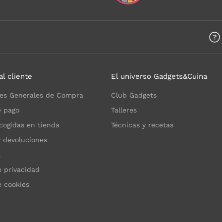
a
al cliente
El universo Gadgets&Cuina
es Generales de Compra
Club Gadgets
 pago
Talleres
cogidas en tienda
Técnicas y recetas
y devoluciones
l
e privacidad
e cookies