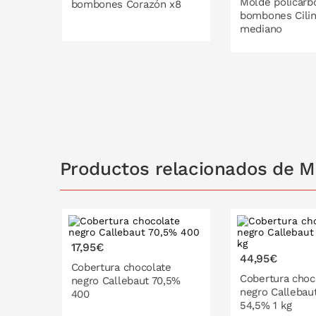
Molde policarb
bombones Corazón x8
bombones Cili
mediano
PONLO EN LA CESTA
PONLO EN
Productos relacionados de M
17,95€
44,95€
Cobertura chocolate
Cobertura choc
negro Callebaut 70,5%
negro Callebaut
400
54,5% 1 kg