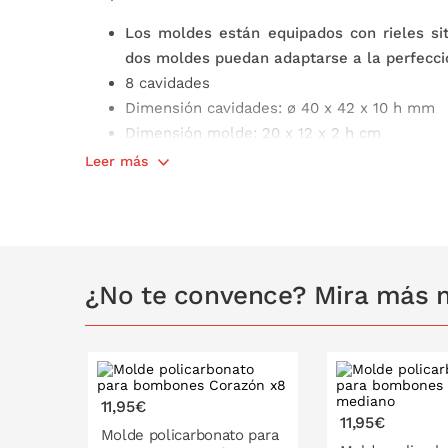
Los moldes están equipados con rieles si
dos moldes puedan adaptarse a la perfecció
8 cavidades
Dimensión cavidades: ø 40 x 42 x 10 h mm
Dimensión molde: 20 x 12 x 2 h cm
Made in Italy
Leer más
No apto para el lavavajillas ni horno
¿No te convence? Mira más
11,95€
11,95€
Molde policarbonato para