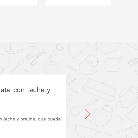
O EN LA CESTA
PONLO EN LA CESTA
P
te con leche y
 leche y praliné, que puede