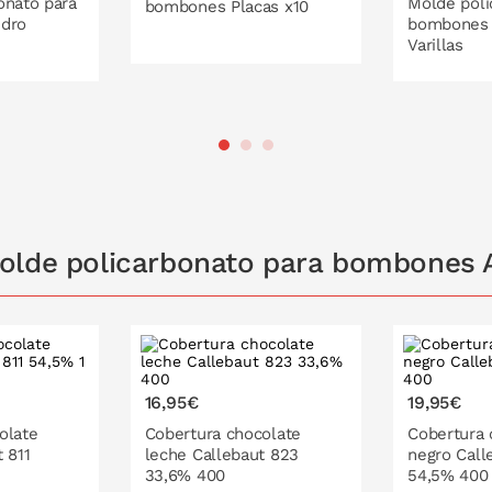
onato para
Molde poli
bombones Placas x10
ndro
bombones 
Varillas
PONLO EN LA CESTA
 LA CESTA
PONL
olde policarbonato para bombones 
16,95€
19,95€
olate
Cobertura chocolate
Cobertura 
 811
leche Callebaut 823
negro Call
33,6% 400
54,5% 400