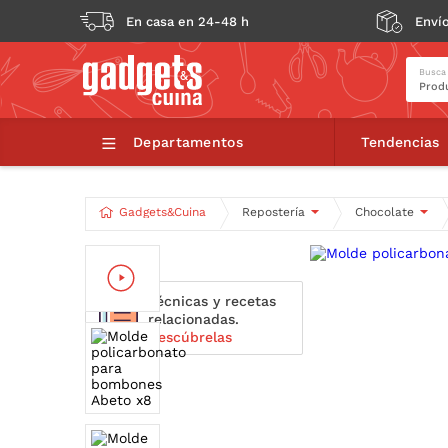
En casa en 24-48 h
Envío
Busca
Departamentos
Tendencias
Gadgets&Cuina
Repostería
Chocolate
Técnicas y recetas
relacionadas.
Descúbrelas