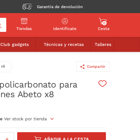
Garantía de devolución
0
Tiendas
Identifícate
Cesta
11,95€
AÑADIR A LA CESTA
Club gadgets
Técnicas y recetas
Talleres
 x8
Compartir
policarbonato para
nes Abeto x8
le
Ver stock por tienda
AÑADIR A LA CESTA