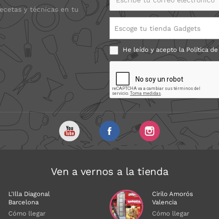
recetas y técnicas en tu
Escoge tu tienda Gadgets
He leído y acepto la
Política de
Ven a vernos a la tienda
L'Illa Diagonal
Cirilo Amorós
Barcelona
Valencia
Cómo llegar
Cómo llegar