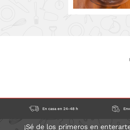
En casa en 24-48 h
Env
¡Sé de los primeros en enterart