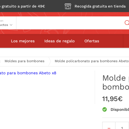
 gratuito a partir de 49€
Recogida gratuita en tienda
Buscador
 en
Molde policarbonato para bombones Abeto x8
Los mejores
Ideas de regalo
Ofertas
Moldes para bombones
Molde policarbonato para bombones Abeto
Molde 
bombo
11,95€
Disponib