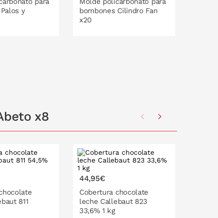
carbonato para
Molde policarbonato para
Molde 
Palos y
bombones Cilindro Fan
bombo
x20
O EN LA CESTA
PONLO EN LA CESTA
P
Abeto x8
Destaca
44,95€
16,95
chocolate
Cobertura chocolate
Molde 
ebaut 811
leche Callebaut 823
choco
33,6% 1 kg
6x4,2