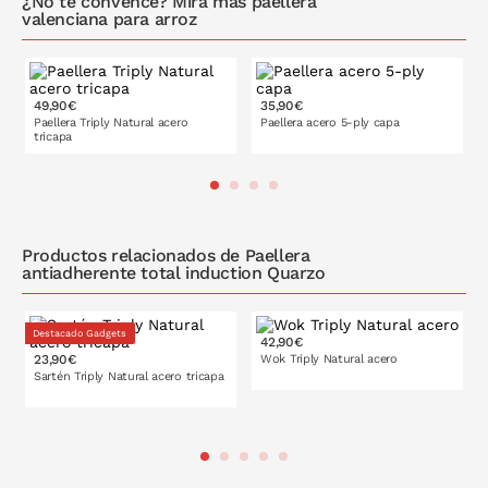
¿No te convence? Mira más paellera
valenciana para arroz
49,90€
35,90€
30 cm
34 cm
30 cm
34 cm
Paellera Triply Natural acero
Paellera acero 5-ply capa
tricapa
38 cm
42 cm
38 cm
42 cm
Productos relacionados de Paellera
antiadherente total induction Quarzo
Destacado Gadgets
42,90€
23,90€
Wok Triply Natural acero
16 cm
18 cm
Sartén Triply Natural acero tricapa
20 cm
22 cm
PONLO EN LA CESTA