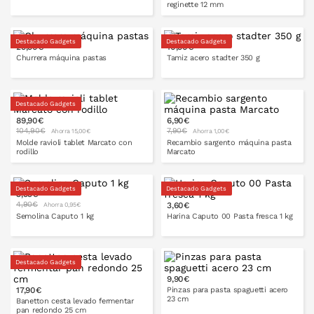
reginette 12 mm
Destacado Gadgets
Destacado Gadgets
29,90€
10,90€
Churrera máquina pastas
Tamiz acero stadter 350 g
PONLO EN LA CESTA
PONLO EN LA CESTA
Destacado Gadgets
89,90€
6,90€
PONLO EN LA CESTA
PONLO EN LA CESTA
104,90€
7,90€
Ahorra 15,00€
Ahorra 1,00€
Molde ravioli tablet Marcato con
Recambio sargento máquina pasta
rodillo
Marcato
Destacado Gadgets
Destacado Gadgets
3,95€
4,90€
3,60€
Ahorra 0,95€
PONLO EN LA CESTA
Semolina Caputo 1 kg
Harina Caputo 00 Pasta fresca 1 kg
Destacado Gadgets
9,90€
PONLO EN LA CESTA
PONLO EN LA CESTA
17,90€
Pinzas para pasta spaguetti acero
23 cm
Banetton cesta levado fermentar
pan redondo 25 cm