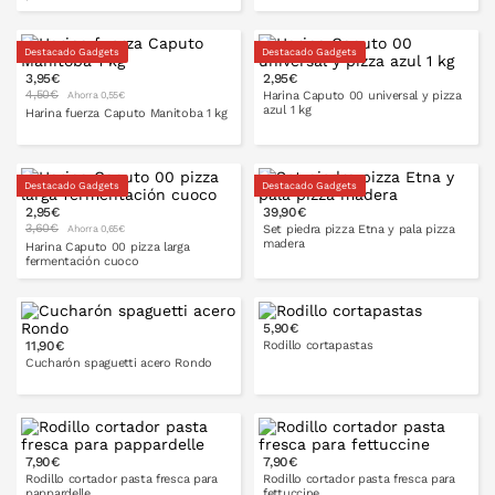
Destacado Gadgets
Destacado Gadgets
PONLO EN LA CESTA
3,95€
2,95€
PONLO EN LA CESTA
4,50€
Harina Caputo 00 universal y pizza
Ahorra 0,55€
azul 1 kg
Harina fuerza Caputo Manitoba 1 kg
Destacado Gadgets
Destacado Gadgets
PONLO EN LA CESTA
2,95€
39,90€
PONLO EN LA CESTA
3,60€
Set piedra pizza Etna y pala pizza
Ahorra 0,65€
madera
Harina Caputo 00 pizza larga
fermentación cuoco
5,90€
PONLO EN LA CESTA
11,90€
Rodillo cortapastas
PONLO EN LA CESTA
Cucharón spaguetti acero Rondo
PONLO EN LA CESTA
7,90€
7,90€
PONLO EN LA CESTA
Rodillo cortador pasta fresca para
Rodillo cortador pasta fresca para
pappardelle
fettuccine