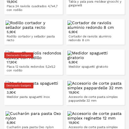
PONLO EN LA CESTA
19,90€
Tabla y pala para moldear gnocchi y
garganelli
Placa 24 raviolis cuadrados 4,7x4,7
con rodillo
PONLO EN LA CESTA
5,90€
6,90€
PONLO EN LA CESTA
Rodillo cortador y sellador pasta
Cortador de raviolis aluminio
recto
redondo 8 cm
Destacado Gadgets
17,90€
6,90€
PONLO EN LA CESTA
PONLO EN LA CESTA
Placa 12 raviolis redondos 5,2x5,2
Medidor spaguetti giratorio
con rodillo
Destacado Gadgets
3,90€
19,90€
PONLO EN LA CESTA
PONLO EN LA CESTA
Medidor pasta spaguetti inox
Accesorio de corte pasta simplex
pappardelle 32 mm
8,95€
19,90€
PONLO EN LA CESTA
PONLO EN LA CESTA
Cucharón para pasta Oxo nylon
Accesorio de corte pasta simplex