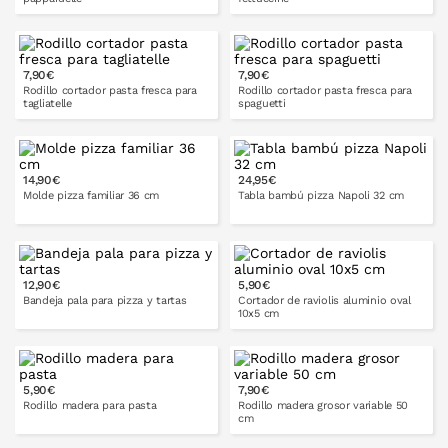
7,90€
7,90€
PONLO EN LA CESTA
PONLO EN LA CESTA
Rodillo cortador pasta fresca para
Rodillo cortador pasta fresca para
tagliatelle
spaguetti
14,90€
24,95€
PONLO EN LA CESTA
PONLO EN LA CESTA
Molde pizza familiar 36 cm
Tabla bambú pizza Napoli 32 cm
12,90€
5,90€
PONLO EN LA CESTA
PONLO EN LA CESTA
Bandeja pala para pizza y tartas
Cortador de raviolis aluminio oval
10x5 cm
5,90€
7,90€
PONLO EN LA CESTA
PONLO EN LA CESTA
32 cm
40 cm
Rodillo madera para pasta
Rodillo madera grosor variable 50
cm