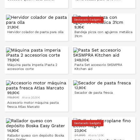
25 cm
Destacado Gadgets
21,90€
9,95€
PONLO EN LA CESTA
Hervidor colador de pasta para olla
Bandeja pizza con agujeros metálica
31cm
20 cm
24 cm
79,90€
249,00€
PONLO EN LA CESTA
Máquina pasta imperia iPasta 2
Pasta Set accesorio 5KSMPRA
accesorios corte
Kitchen aid
12,90€
99,90€
Secador de pasta fresca
PONLO EN LA CESTA
PONLO EN LA CESTA
119,90€
Ahorra 20,00€
Accesorio motor máquina pasta
fresca Atlas Marcato
PONLO EN LA CESTA
Destacado Gadgets
14,90€
23,90€
PONLO EN LA CESTA
24,95€
Rallador queso con depósito Boska
Ahorra 1,05€
Easy Grater