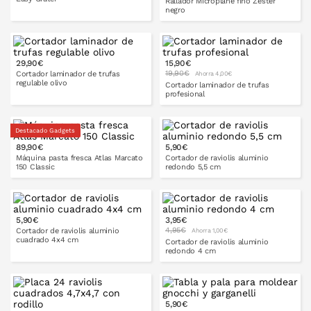
Rallador Microplane fino Zester
negro
PONLO EN LA CESTA
29,90€
15,90€
PONLO EN LA CESTA
19,90€
Cortador laminador de trufas
Ahorra 4,00€
regulable olivo
Cortador laminador de trufas
profesional
Destacado Gadgets
PONLO EN LA CESTA
89,90€
5,90€
PONLO EN LA CESTA
Máquina pasta fresca Atlas Marcato
Cortador de raviolis aluminio
150 Classic
redondo 5,5 cm
5,90€
3,95€
PONLO EN LA CESTA
PONLO EN LA CESTA
4,95€
Cortador de raviolis aluminio
Ahorra 1,00€
cuadrado 4x4 cm
Cortador de raviolis aluminio
redondo 4 cm
PONLO EN LA CESTA
5,90€