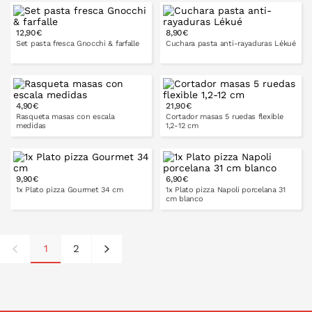
50 cm
12,90€
8,90€
PONLO EN LA CESTA
Set pasta fresca Gnocchi & farfalle
Cuchara pasta anti-rayaduras Lékué
4,90€
21,90€
PONLO EN LA CESTA
PONLO EN LA CESTA
Rasqueta masas con escala
Cortador masas 5 ruedas flexible
medidas
1,2-12 cm
9,90€
6,90€
PONLO EN LA CESTA
PONLO EN LA CESTA
1x Plato pizza Gourmet 34 cm
1x Plato pizza Napoli porcelana 31
cm blanco
1
2
PONLO EN LA CESTA
PONLO EN LA CESTA