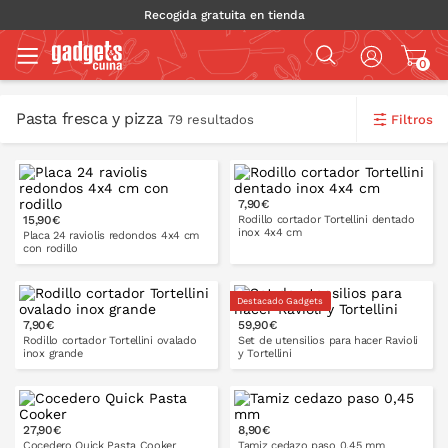
Recogida gratuita en tienda
0
Pasta fresca y pizza
Filtros
79 resultados
7,90€
15,90€
Rodillo cortador Tortellini dentado
inox 4x4 cm
Placa 24 raviolis redondos 4x4 cm
con rodillo
Destacado Gadgets
PONLO EN LA CESTA
7,90€
59,90€
PONLO EN LA CESTA
Rodillo cortador Tortellini ovalado
Set de utensilios para hacer Ravioli
inox grande
y Tortellini
27,90€
8,90€
PONLO EN LA CESTA
PONLO EN LA CESTA
16 cm
20 cm
Cocedero Quick Pasta Cooker
Tamiz cedazo paso 0,45 mm