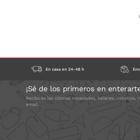
En casa en 24-48 h
Env
¡Sé de los primeros en enterart
Recibirás las últimas novedades, talleres, consejos, 
email.