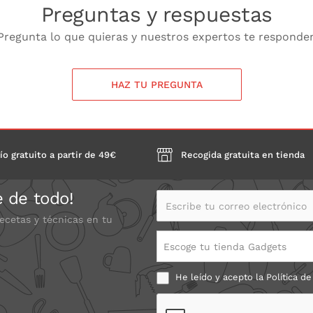
Preguntas y respuestas
Pregunta lo que quieras y nuestros expertos te responde
HAZ TU PREGUNTA
ío gratuito a partir de 49€
Recogida gratuita en tienda
e de todo!
Escribe tu correo electrónico
recetas y técnicas en tu
Escoge tu tienda Gadgets
He leído y acepto la
Política de