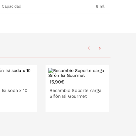
Capacidad
8 ml
15,90€
14,95
 Isi soda x 10
Recambio Soporte carga
Agente
Sifón Isi Gourmet
y cali
O EN LA CESTA
PONLO EN LA CESTA
P