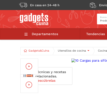
En casa en 24-48 h
Envío
Busca
10 Cargas
Departamentos
Tendencias
Gadgets&Cuina
Utensilios de cocina
Cocina
Técnicas y recetas
relacionadas.
Descúbrelas