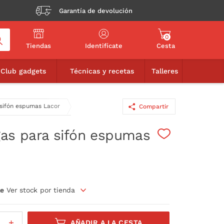
Garantía de devolución
0
Tiendas
Identifícate
Cesta
7,90€
AÑADIR A LA CESTA
Club gadgets
Técnicas y recetas
Talleres
 sifón espumas Lacor
Compartir
gas para sifón espumas
le
Ver stock por tienda
AÑADIR A LA CESTA