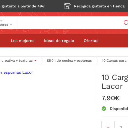
 gratuito a partir de 49€
Recogida gratuita en tienda
Buscador
 en
 para sifón espumas Lacor
Los mejores
Ideas de regalo
Ofertas
 creativa y texturas
Sifón de cocina y espumas
10 Cargas para
10 Car
Lacor
7,90€
Disponib