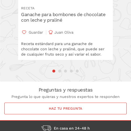
RECETA
TÉCNICA
Ganache para bombones de chocolate
Bombon
con leche y praliné
Gua
Guardar
Juan Oliva
En este
elabora
Receta estándard para una ganache de
Nos serv
chocolate con leche y praliné, que puede ser
de cualquier fruto seco y así variar el sabor.
Preguntas y respuestas
Pregunta lo que quieras y nuestros expertos te responden
HAZ TU PREGUNTA
En casa en 24-48 h