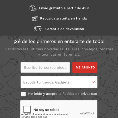
Envío gratuito a partir de 49€
Recogida gratuita en tienda
Garantía de devolución
¡Sé de los primeros en enterarte de todo!
Recibirás las últimas novedades, talleres, consejos, recetas
y técnicas en tu email.
Escribe tu correo
electrónico
Escoge tu tienda Gadgets
He leído y acepto la
Política de privacidad