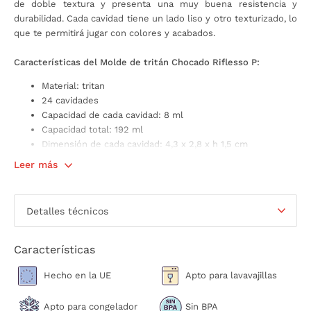
de doble textura y presenta una muy buena resistencia y
durabilidad. Cada cavidad tiene un lado liso y otro texturizado, lo
que te permitirá jugar con colores y acabados.
Características del Molde de tritán Chocado Riflesso P:
Material: tritan
24 cavidades
Capacidad de cada cavidad: 8 ml
Capacidad total: 192 ml
Dimensión de cada cavidad: 4,3 x 2,8 x h 1,5 cm
No apto para el horno ni microondas
Leer más
Apto para el congelador
Apto para el lavavajillas
Libre de BPA y BPS
Detalles técnicos
Apto para el contacto con alimentos
Resistente y duradero
Lavar el molde antes de utilizarlo
Características
Made in Italy
Hecho en la UE
Apto para lavavajillas
Apto para congelador
Sin BPA