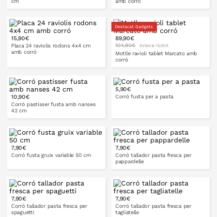
cm
amb corró
Destacat Gadgets
15,90€
89,90€
A LA CISTELLA
A LA CISTELLA
104,90€
Placa 24 raviolis rodons 4x4 cm
Estalvia 15,00€
amb corró
Motlle ravioli tablet Marcato amb
corró
5,90€
A LA CISTELLA
32 cm
40 cm
10,90€
Corró fusta per a pasta
Corró pastisser fusta amb nanses
42 cm
50 cm
7,90€
7,90€
A LA CISTELLA
Corró fusta gruix variable 50 cm
Corró tallador pasta fresca per
pappardelle
7,90€
7,90€
A LA CISTELLA
A LA CISTELLA
Corró tallador pasta fresca per
Corró tallador pasta fresca per
spaguetti
tagliatelle