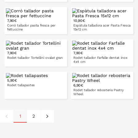
7,90€
10,90€
A LA CISTELLA
A LA CISTELLA
Corró tallador pasta fresca per
Espàtula talladora acer Pasta Fresca
fettuccine
15x12 cm
7,90€
7,90€
A LA CISTELLA
A LA CISTELLA
Rodet tallador Tortellini ovalat gran
Rodet tallador Farfalle dentat inox
4x4 cm
5,90€
Rodet tallapastes
6,90€
A LA CISTELLA
A LA CISTELLA
Rodet tallador rebosteria Pastry
Wheel
1
2
A LA CISTELLA
A LA CISTELLA