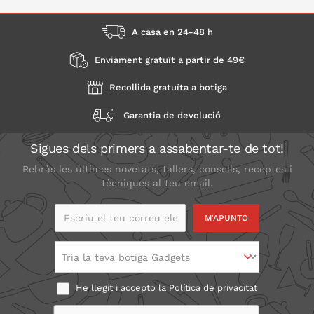
A casa en 24-48 h
Enviament gratuït a partir de 49€
Recollida gratuïta a botiga
Garantia de devolució
Sigues dels primers a assabentar-te de tot!
Rebràs les últimes novetats, tallers, consells, receptes i
tècniques al teu email.
Escriu el teu correu
electrònic
Tria la teva botiga Gadgets
He llegit i accepto la
Política de privacitat