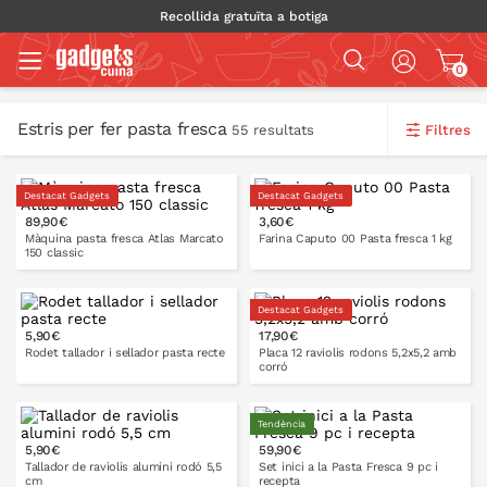
Recollida gratuïta a botiga
0
Estris per fer pasta fresca
Filtres
55 resultats
Destacat Gadgets
Destacat Gadgets
89,90€
3,60€
Màquina pasta fresca Atlas Marcato
Farina Caputo 00 Pasta fresca 1 kg
150 classic
Destacat Gadgets
5,90€
17,90€
A LA CISTELLA
A LA CISTELLA
Rodet tallador i sellador pasta recte
Placa 12 raviolis rodons 5,2x5,2 amb
corró
Tendència
5,90€
59,90€
A LA CISTELLA
A LA CISTELLA
Tallador de raviolis alumini rodó 5,5
Set inici a la Pasta Fresca 9 pc i
cm
recepta