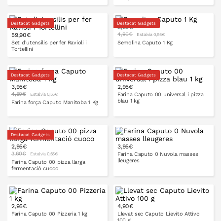
Destacat Gadgets
Destacat Gadgets
3,95€
4,90€
59,90€
Estalvia 0,95€
A LA CISTELLA
A LA CISTELLA
Set d'utensilis per fer Ravioli i
Semolina Caputo 1 Kg
Tortellini
Destacat Gadgets
Destacat Gadgets
3,95€
2,95€
A LA CISTELLA
A LA CISTELLA
4,50€
Farina Caputo 00 universal i pizza
Estalvia 0,55€
blau 1 kg
Farina força Caputo Manitoba 1 Kg
Destacat Gadgets
A LA CISTELLA
2,95€
3,95€
A LA CISTELLA
3,60€
Farina Caputo 0 Nuvola masses
Estalvia 0,65€
lleugeres
Farina Caputo 00 pizza llarga
fermentació cuoco
A LA CISTELLA
2,95€
4,90€
A LA CISTELLA
Farina Caputo 00 Pizzeria 1 kg
Llevat sec Caputo Lievito Attivo
100 g