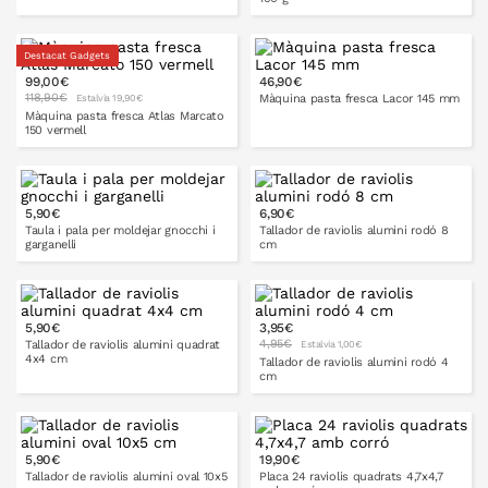
Destacat Gadgets
99,00€
46,90€
A LA CISTELLA
A LA CISTELLA
118,90€
Màquina pasta fresca Lacor 145 mm
Estalvia 19,90€
Màquina pasta fresca Atlas Marcato
150 vermell
A LA CISTELLA
5,90€
6,90€
A LA CISTELLA
Taula i pala per moldejar gnocchi i
Tallador de raviolis alumini rodó 8
garganelli
cm
5,90€
3,95€
A LA CISTELLA
A LA CISTELLA
4,95€
Tallador de raviolis alumini quadrat
Estalvia 1,00€
4x4 cm
Tallador de raviolis alumini rodó 4
cm
A LA CISTELLA
5,90€
19,90€
A LA CISTELLA
Tallador de raviolis alumini oval 10x5
Placa 24 raviolis quadrats 4,7x4,7