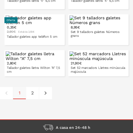
Tallador galetes lletra "V" 6,5 cm
Tallador galetes lletra "X" 6,5 cm
Oferta
0,35€
8,95€
A LA CISTELLA
A LA CISTELLA
2,90€
Set 9 talladors galetes Números
Estalvia 2,55€
grans
Tallador galetes app telèfon 5 cm
A LA CISTELLA
2,80€
21,90€
A LA CISTELLA
Tallador galetes lletra Wilton "A" 7,5
Set 52 marcadors Lletres minúscula
cm
majúscula
1
2
A LA CISTELLA
A LA CISTELLA
A casa en 24-48 h