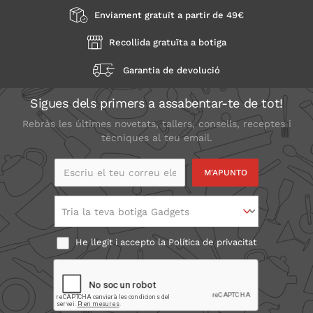
Enviament gratuït a partir de 49€
Recollida gratuïta a botiga
Garantia de devolució
Sigues dels primers a assabentar-te de tot!
Rebràs les últimes novetats, tallers, consells, receptes i
tècniques al teu email.
Escriu el teu correu
electrònic
Tria la teva botiga Gadgets
He llegit i accepto la
Política de privacitat