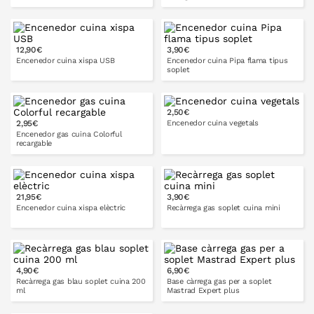
12,90€
3,90€
A LA CISTELLA
A LA CISTELLA
Encenedor cuina xispa USB
Encenedor cuina Pipa flama tipus
soplet
2,50€
2,95€
Encenedor cuina vegetals
A LA CISTELLA
A LA CISTELLA
Encenedor gas cuina Colorful
recargable
A LA CISTELLA
21,95€
3,90€
A LA CISTELLA
Encenedor cuina xispa elèctric
Recàrrega gas soplet cuina mini
4,90€
6,90€
A LA CISTELLA
Recàrrega gas blau soplet cuina 200
Base càrrega gas per a soplet
ml
Mastrad Expert plus