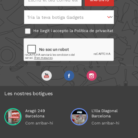
electrònic
Tria la teva botiga Gadgets
He llegit i accepto la
Política de privacitat
Les nostres botigues
Aragó 249
L'Illa Diagonal
Barcelona
Barcelona
Com arribar-hi
Com arribar-hi