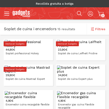
Recollida gratuïta a botiga
0
Soplet de cuina i encenedors
Filtres
15 resultats
Destacat Gadgets
Destacat Gadgets
44,90€
23,90€
Soplet professional Hotery
Soplet de cuina Leifheit Proline
Destacat Gadgets
29,90€
34,90€
A LA CISTELLA
A LA CISTELLA
Soplet de cuina Mastrad Expert
Soplet de cuina Expert plus
4,90€
4,90€
A LA CISTELLA
A LA CISTELLA
Encenedor cuina recargable flexible
Encenedor gas cuina Flexible
recargable