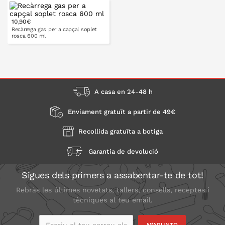
10,90€
A LA CISTELLA
A LA CISTELLA
Recàrrega gas per a capçal soplet
rosca 600 ml
A LA CISTELLA
A casa en 24-48 h
Enviament gratuït a partir de 49€
Recollida gratuïta a botiga
Garantia de devolució
Sigues dels primers a assabentar-te de tot!
Rebràs les últimes novetats, tallers, consells, receptes i
tècniques al teu email.
Escriu el teu correu