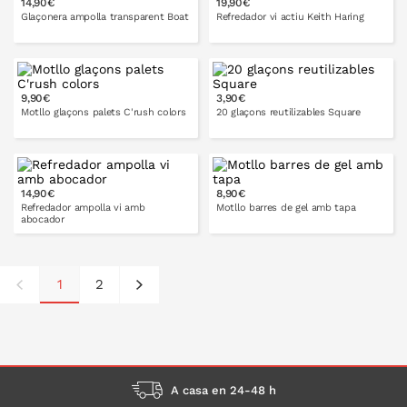
14,90€
19,90€
A LA CISTELLA
Glaçonera ampolla transparent Boat
Refredador vi actiu Keith Haring
9,90€
3,90€
A LA CISTELLA
A LA CISTELLA
Motllo glaçons palets C'rush colors
20 glaçons reutilizables Square
14,90€
8,90€
A LA CISTELLA
A LA CISTELLA
Refredador ampolla vi amb
Motllo barres de gel amb tapa
abocador
1
2
A LA CISTELLA
A LA CISTELLA
A casa en 24-48 h