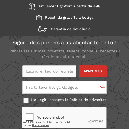
Enviament gratuït a partir de 49€
Recollida gratuïta a botiga
Garantia de devolució
Sigues dels primers a assabentar-te de tot!
Rebràs les últimes novetats, tallers, consells, receptes i
tècniques al teu email.
Escriu el teu correu
electrònic
Tria la teva botiga Gadgets
He llegit i accepto la
Política de privacitat