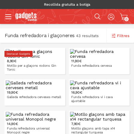
Recollida gratuïta a botiga
0
Funda refredadora i glaçoneres
Filtres
43 resultats
Destacat Gadgets
8,90€
11,90€
Motllo per a glaçons rodons Gin
Funda refredadora cervesa
Tonic
19,90€
16,90€
A LA CISTELLA
A LA CISTELLA
Galleda refredadora cerveses metall
Funda refredadora vi i cava
ajustable
14,90€
7,90€
A LA CISTELLA
Funda refredadora universal
Motllo glaçons amb tapa x14
Monopol negre
rectangular turquesa