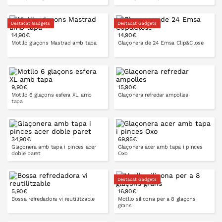
Destacat Gadgets
Destacat Gadgets
14,90€
14,90€
A LA CISTELLA
A LA CISTELLA
Motllo glaçons Mastrad amb tapa
Glaçonera de 24 Emsa Clip&Close
9,90€
15,90€
A LA CISTELLA
A LA CISTELLA
1 bot
2 bot
Motllo 6 glaçons esfera XL amb
Glaçonera refredar ampolles
tapa
6 bot
34,90€
69,95€
A LA CISTELLA
Glaçonera amb tapa i pinces acer
Glaçonera acer amb tapa i pinces
doble paret
Oxo
Destacat Gadgets
5,90€
16,90€
A LA CISTELLA
A LA CISTELLA
Bossa refredadora vi reutilitzable
Motllo silicona per a 8 glaçons
grans