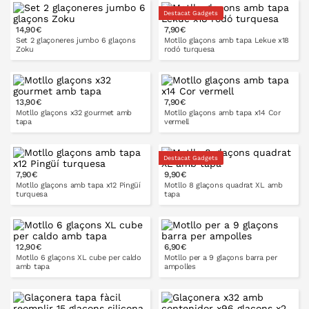
Destacat Gadgets
14,90€
7,90€
A LA CISTELLA
A LA CISTELLA
Set 2 glaçoneres jumbo 6 glaçons
Motllo glaçons amb tapa Lekue x18
Zoku
rodó turquesa
13,90€
7,90€
A LA CISTELLA
A LA CISTELLA
Motllo glaçons x32 gourmet amb
Motllo glaçons amb tapa x14 Cor
tapa
vermell
Destacat Gadgets
7,90€
9,90€
A LA CISTELLA
Motllo glaçons amb tapa x12 Pingüí
Motllo 8 glaçons quadrat XL amb
turquesa
tapa
12,90€
6,90€
A LA CISTELLA
A LA CISTELLA
Motllo 6 glaçons XL cube per caldo
Motllo per a 9 glaçons barra per
amb tapa
ampolles