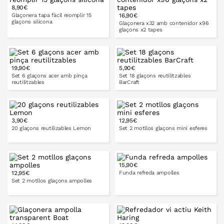
8,90€
A LA CISTELLA
A LA CISTELLA
Glaçonera tapa fàcil reomplir 15
16,90€
glaçons silicona
Glaçonera x32 amb contenidor x96
glaçons x2 tapes
A LA CISTELLA
19,90€
5,90€
A LA CISTELLA
Set 6 glaçons acer amb pinça
Set 18 glaçons reutilitzables
reutilitzables
BarCraft
3,90€
12,95€
A LA CISTELLA
A LA CISTELLA
20 glaçons reutilizables Lemon
Set 2 motllos glaçons mini esferes
15,90€
12,95€
Funda refreda ampolles
A LA CISTELLA
A LA CISTELLA
Set 2 motllos glaçons ampolles