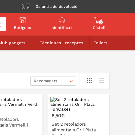
Garantia de devolució
0
Botigues
Identifica't
Cistell
Club gadgets
Tècniques i receptes
Tallers
Recomanats
6,50€
etoladors
Set 2 retoladors
aris Vermell i
alimentaris Or i Plata