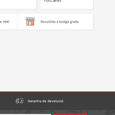
FunCakes
de 49€
Recollida a botiga gratis
A LA CISTELLA
A LA CISTELLA
Garantia de devolució