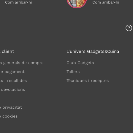
Com arribar-hi
Com arribar-hi
 client
L'univers Gadgets&Cuina
s generals de compra
Club Gadgets
de pagament
Tallers
 i recollides
Tècniques i receptes
 devolucions
e privacitat
e cookies