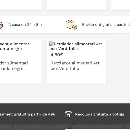
A casa en 24-48 h
Enviament gratis a partir 
A LA CISTELLA
A LA CISTELLA
4,50€
dor alimentari
Retolador alimentari Art
punta negre
pen Verd fulla
A LA CISTELLA
A LA CISTELLA
iament gratuït a partir de 49€
Recollida gratuïta a botiga