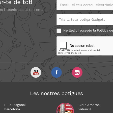
r-te de tot!
Escriu el teu correu electrònic
es i tècniques al teu email.
Tria la teva botiga Gadgets
He llegit i accepto la
Política de
Les nostres botigues
L'Illa Diagonal
Cirilo Amorós
Barcelona
Valencia