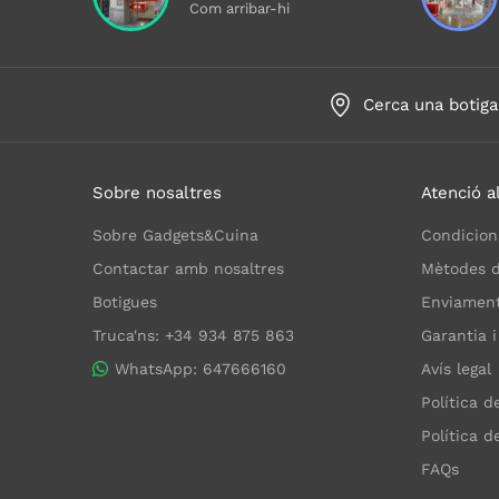
Com arribar-hi
Cerca una botiga
Sobre nosaltres
Atenció al
Sobre Gadgets&Cuina
Condicion
Contactar amb nosaltres
Mètodes 
Botigues
Enviaments
Truca'ns: +34 934 875 863
Garantia i
WhatsApp: 647666160
Avís legal
Política d
Política d
FAQs