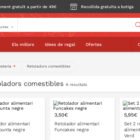
ment gratuït a partir de 49€
Recollida gratuïta a botiga
Buscador
Els millors
Idees de regal
Ofertes
osteria
Retoladors comestibles
oladors comestibles
6 resultats
3,50€
5,95€
dor alimentari
Retolador alimentari
Set 2 r
punta negre
Funcakes negre
aliment
Verd