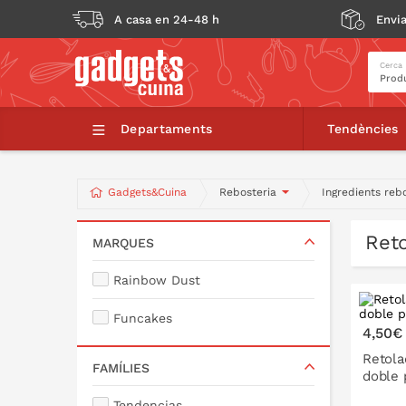
A casa en 24-48 h
Envia
Cerca
Departaments
Tendències
Gadgets&Cuina
Rebosteria
Ingredients reb
Ret
MARQUES
Rainbow Dust
Funcakes
4,50€
Retola
FAMÍLIES
doble 
Tendencias