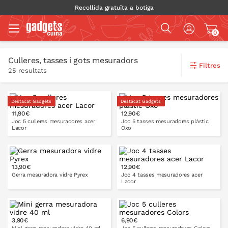
Recollida gratuïta a botiga
0
Culleres, tasses i gots mesuradors
Filtres
25 resultats
Destacat Gadgets
Destacat Gadgets
11,90€
12,90€
Joc 5 culleres mesuradores acer
Joc 5 tasses mesuradores plàstic
Lacor
Oxo
13,90€
12,90€
A LA CISTELLA
A LA CISTELLA
Gerra mesuradora vidre Pyrex
Joc 4 tasses mesuradores acer
Lacor
3,90€
6,90€
A LA CISTELLA
A LA CISTELLA