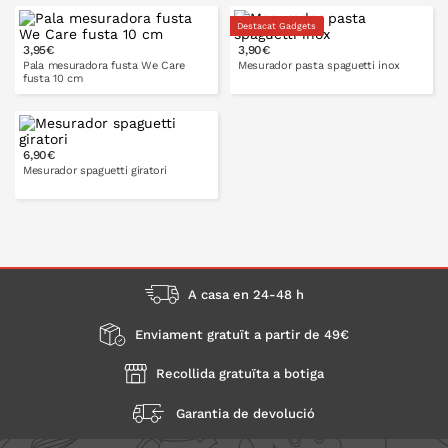
3xmini
Destacat Gadgets
3,95€
3,90€
A LA CISTELLA
Pala mesuradora fusta We Care
Mesurador pasta spaguetti inox
fusta 10 cm
6,90€
A LA CISTELLA
A LA CISTELLA
Mesurador spaguetti giratori
A LA CISTELLA
A casa en 24-48 h
Enviament gratuït a partir de 49€
Recollida gratuïta a botiga
Garantia de devolució