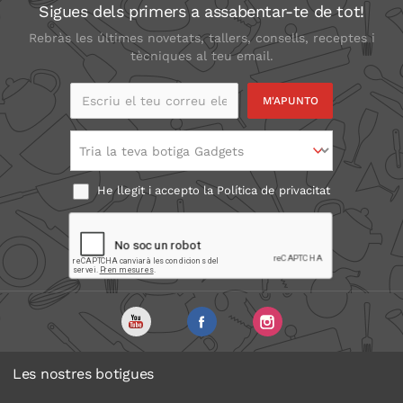
Sigues dels primers a assabentar-te de tot!
Rebràs les últimes novetats, tallers, consells, receptes i
tècniques al teu email.
Escriu el teu correu
electrònic
Tria la teva botiga Gadgets
He llegit i accepto la
Política de privacitat
Les nostres botigues