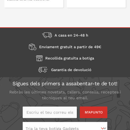
36 cm
40 cm
A casa en 24-48 h
Enviament gratuït a partir de 49€
Recollida gratuïta a botiga
Garantia de devolució
Sigues dels primers a assabentar-te de tot!
Rebràs les últimes novetats, tallers, consells, receptes i
tècniques al teu email.
Escriu el teu correu
electrònic
Tria la teva botiga Gadgets