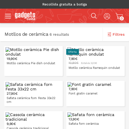
Recollida gratuïta a botiga
0
Motllos de ceràmica
Filtres
6 resultats
Oferta
19,90€
7,90€
10,90€
Motllo ceràmica Pie dish ondulat
Estalvia 3,00€
Motllo ceràmica Ramequin ondulat
7,90€
27,90€
Font gratin caramel
Safata ceràmica forn Festa 33x22
cm
12 cm
16 cm
13,90€
9,90€
Safata forn ceràmica
A LA CISTELLA
28 cm
32 cm
Cassola ceràmica tradicional