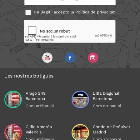
He llegit i accepto la
Política de privacitat
Les nostres botigues
Aragó 249
L'Illa Diagonal
Barcelona
Barcelona
Com arribar-hi
Com arribar-hi
Cirilo Amorós
Conde de Peñalver
Valencia
Madrid
Com arribar-hi
Com arribar-hi