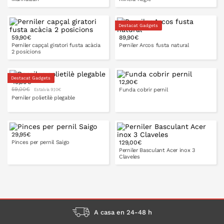
Destacat Gadgets
59,90€
89,90€
A LA CISTELLA
A LA CISTELLA
Perniler capçal giratori fusta acàcia
Perniler Arcos fusta natural
2 posicions
Destacat Gadgets
49,90€
12,90€
59,00€
Funda cobrir pernil
Estalvia 9,10€
A LA CISTELLA
A LA CISTELLA
Perniler polietilè plegable
29,95€
Pinces per pernil Saigo
129,00€
A LA CISTELLA
Perniler Basculant Acer inox 3
Claveles
A LA CISTELLA
A LA CISTELLA
A casa en 24-48 h