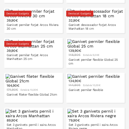
Destacat Gadgets
Destacat Gadgets
39,90€
32,90€
A LA CISTELLA
A LA CISTELLA
Ganivet perniler forjat Arcos Riviera
Ganivet desossador forjat Arcos
30 cm
Manhattan 18 cm
Destacat Gadgets
39,90€
139,90€
A LA CISTELLA
148,90€
Ganivet perniler forjat Arcos
Estalvia 9,00€
Manhattan 25 cm
Ganivet perniler flexible Global 25
cm
134,90€
A LA CISTELLA
144,90€
164,90€
Estalvia 10,00€
A LA CISTELLA
174,90€
Ganivet perniler flexible
Estalvia 10,00€
Ganivet fileter flexible Global 21cm
A LA CISTELLA
89,90€
79,90€
A LA CISTELLA
Set 3 ganivets pernil i xaira Arcos
Set 3 ganivets pernil i xaira Arcos
Manhattan
Riviera negre