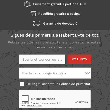
Enviament gratuït a partir de 49€
Recollida gratuïta a botiga
Garantia de devolució
Sigues dels primers a assabentar-te de tot!
Rebràs les últimes novetats, tallers, consells, receptes i
tècniques al teu email.
Escriu el teu correu
electrònic
Tria la teva botiga Gadgets
He llegit i accepto la
Política de privacitat