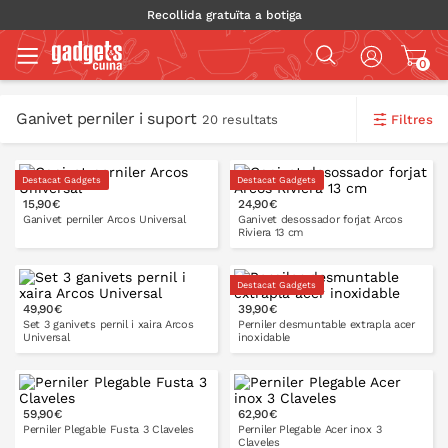
Recollida gratuïta a botiga
0
Ganivet perniler i suport
Filtres
20 resultats
Destacat Gadgets
Destacat Gadgets
15,90€
24,90€
Ganivet perniler Arcos Universal
Ganivet desossador forjat Arcos
Riviera 13 cm
Destacat Gadgets
49,90€
39,90€
A LA CISTELLA
A LA CISTELLA
Set 3 ganivets pernil i xaira Arcos
Perniler desmuntable extrapla acer
Universal
inoxidable
59,90€
62,90€
A LA CISTELLA
A LA CISTELLA
Perniler Plegable Fusta 3 Claveles
Perniler Plegable Acer inox 3
Claveles