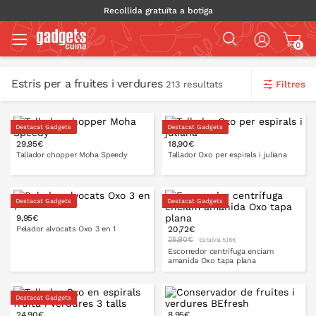
Recollida gratuïta a botiga
0
Estris per a fruites i verdures
Filtres
213 resultats
Destacat Gadgets
Destacat Gadgets
29,95€
18,90€
Tallador chopper Moha Speedy
Tallador Oxo per espirals i juliana
Destacat Gadgets
Destacat Gadgets
9,95€
A LA CISTELLA
A LA CISTELLA
Pelador alvocats Oxo 3 en 1
20,72€
25,90€
Estalvia 5,18€
Escorredor centrífuga enciam
amanida Oxo tapa plana
20 cm
27 cm
Destacat Gadgets
24,90€
8,95€