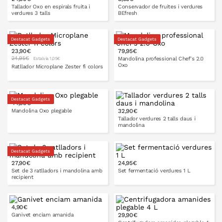
Tallador Oxo en espirals fruita i
Conservador de fruites i verdures
verdures 3 talls
BEfresh
Destacat Gadgets
Destacat Gadgets
23,90€
79,95€
A LA CISTELLA
A LA CISTELLA
24,95€
Mandolina professional Chef's 2.0
Estalvia 1,05€
Oxo
Ratllador Microplane Zester fi colors
Destacat Gadgets
44,90€
A LA CISTELLA
Mandolina Oxo plegable
32,90€
Tallador verdures 2 talls daus i
mandolina
Destacat Gadgets
A LA CISTELLA
27,90€
24,95€
A LA CISTELLA
Set de 3 ratlladors i mandolina amb
Set fermentació verdures 1 L
recipient
4,90€
Ganivet enciam amanida
29,90€
A LA CISTELLA
A LA CISTELLA