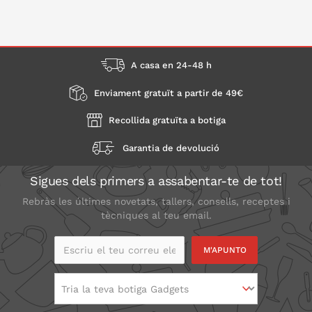
A casa en 24-48 h
Enviament gratuït a partir de 49€
Recollida gratuïta a botiga
Garantia de devolució
Sigues dels primers a assabentar-te de tot!
Rebràs les últimes novetats, tallers, consells, receptes i
tècniques al teu email.
Escriu el teu correu
electrònic
Tria la teva botiga Gadgets