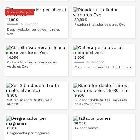
Destacat Gadgets
11,90€
30,90€
A LA CISTELLA
A LA CISTELLA
14,90€
Picadora i tallador verdures Oxo
Estalvia 3,00€
Despinyolador per olives i cireres
oxo
A LA CISTELLA
14,95€
3,90€
A LA CISTELLA
4,90€
Cistella Vaporera silicona coure
Estalvia 1,00€
verdures Oxo
Cullera per a alvocat fusta d'olivera
A LA CISTELLA
9,90€
9,90€
A LA CISTELLA
Set 3 buidadors fruita (meló,
Buidador doble fruites i verdures
alvocat..)
boles 25-30 mm
10,90€
6,90€
Tallador pomes
A LA CISTELLA
A LA CISTELLA
Desgranador per magranes