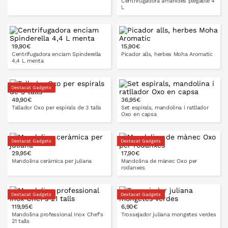
Centrifugadora amanides plegable 4
L
A LA CISTELLA
19,90€
15,90€
A LA CISTELLA
Centrifugadora enciam Spinderella
Picador alls, herbes Moha Aromatic
4,4 L menta
Destacat Gadgets
49,90€
36,95€
A LA CISTELLA
A LA CISTELLA
Tallador Oxo per espirals de 3 talls
Set espirals, mandolina i ratllador
Oxo en capsa
Destacat Gadgets
Destacat Gadgets
29,95€
17,90€
A LA CISTELLA
A LA CISTELLA
Mandolina ceràmica per juliana
Mandolina de mànec Oxo per
rodanxes
Destacat Gadgets
Destacat Gadgets
119,95€
6,90€
A LA CISTELLA
Mandolina professional Inox Chef's
Trossejador juliana mongetes verdes
21 talls