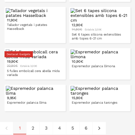
A LA CISTELLA
11,90€
A LA CISTELLA
Tallador vegetals i patates
12,90€
Hasselback
14,90€
Estalvia 2,00€
Set 6 tapes silicona extensibles
amb topes 6-21 cm
A LA CISTELLA
Destacat Gadgets
19,90€
10,90€
A LA CISTELLA
22,90€
Espremedor palanca llimona
Estalvia 3,00€
5 fulles embolcall cera abella mida
variada
A LA CISTELLA
9,95€
15,90€
A LA CISTELLA
Espremedor palanca llima
Espremedor palanca taronges
1
2
3
4
5
6
A LA CISTELLA
A LA CISTELLA