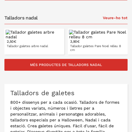
A LA CISTELLA
A LA CISTELLA
Talladors nadal
Veure-ho tot
2,50€
3,90€
Tallador galetes arbre nadal
Tallador galetes Pare Noel relleu 8
cm
MÉS PRODUCTES DE TALLADORS NADAL
A LA CISTELLA
A LA CISTELLA
Talladors de galetes
800+ dissenys per a cada ocasió. Talladors de formes
i objectes variats, números i lletres per a
personalitzar, animals i personatges adorables,
talladors especials per a Halloween, Nadal i cada
estació. Crea galetes úniques. Fàcil d'usar, fàcil de
netejar. Dissenys divertits per a tota la família.