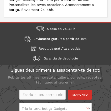
Personalitza les teves creacions. Assessorament a
botiga. Enviament 24-48h.
A casa en 24-48 h
Enviament gratuït a partir de 49€
Recollida gratuïta a botiga
Garantia de devolució
Sigues dels primers a assabentar-te de tot!
Rebràs les últimes novetats, tallers, consells, receptes i
tècniques al teu email.
Escriu el teu correu
electrònic
Tria la teva botiga Gadgets