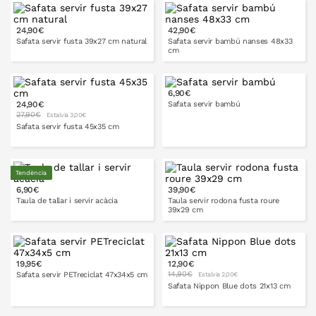
24,90€
42,90€
A LA CISTELLA
A LA CISTELLA
Safata servir fusta 39x27 cm natural
Safata servir bambú nanses 48x33
cm
6,90€
24,90€
Safata servir bambú
A LA CISTELLA
A LA CISTELLA
27,90€
Estalvia 3,00€
Safata servir fusta 45x35 cm
30x20
cm
37x27 cm
Tendència
6,90€
39,90€
A LA CISTELLA
Taula de tallar i servir acàcia
Taula servir rodona fusta roure
39x29 cm
29x14 cm
35x18 cm
19,95€
12,90€
A LA CISTELLA
14,90€
Safata servir PETreciclat 47x34x5 cm
Estalvia 2,00€
Safata Nippon Blue dots 21x13 cm