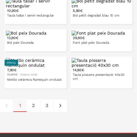
10,90€
5,90€
A LA CISTELLA
A LA CISTELLA
Taula tallar i servir rectangular
Bol petit degradat blau 10 cm
13,90€
29,90€
Bol peix Dourada
Font plat peix Dourada
A LA CISTELLA
A LA CISTELLA
Oferta
7,90€
14,90€
10,90€
Taula pissarra presentació 40x30
Estalvia 3,00€
cm
Motllo ceràmica Ramequin ondulat
1
2
3
A LA CISTELLA