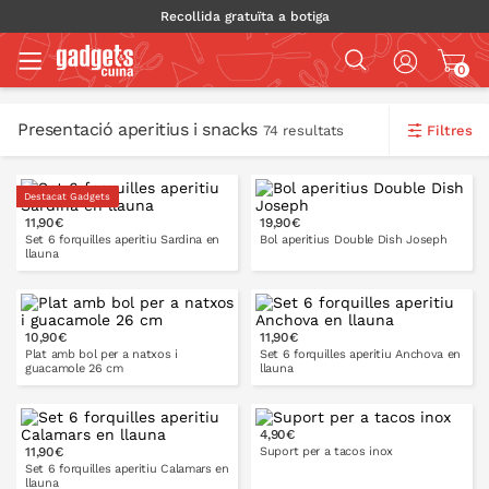
Recollida gratuïta a botiga
0
Presentació aperitius i snacks
Filtres
74 resultats
Destacat Gadgets
11,90€
19,90€
Set 6 forquilles aperitiu Sardina en
Bol aperitius Double Dish Joseph
llauna
10,90€
11,90€
A LA CISTELLA
A LA CISTELLA
Plat amb bol per a natxos i
Set 6 forquilles aperitiu Anchova en
guacamole 26 cm
llauna
4,90€
11,90€
Suport per a tacos inox
A LA CISTELLA
A LA CISTELLA
Set 6 forquilles aperitiu Calamars en
llauna