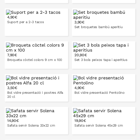
2-3
3-4
4,90€
Suport per a 2-3 tacos
3,90€
A LA CISTELLA
Set broquetes bambú aperitiu
A LA CISTELLA
7,90€
20,90€
A LA CISTELLA
Broqueta còctel colors 9 cm x 100
Set 3 bols peixos tapa i aperitius
3,50€
4,90€
A LA CISTELLA
A LA CISTELLA
Bol vidre presentació i postres Alfa
Bol vidre presentació Pentolino
20 cl
14 cm
17 cm
14,90€
19,90€
A LA CISTELLA
Safata servir Solena 33x22 cm
Safata servir Solena 45x29 cm