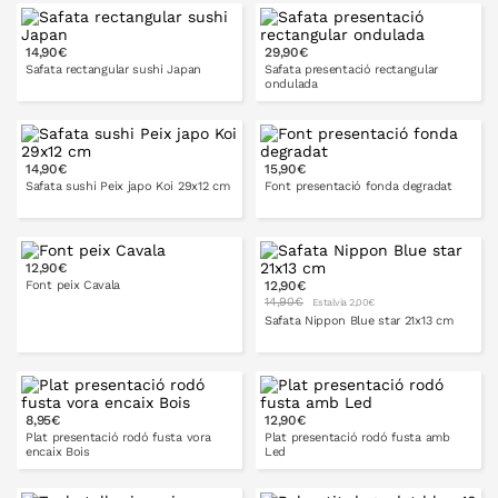
A LA CISTELLA
14,90€
29,90€
A LA CISTELLA
Safata rectangular sushi Japan
Safata presentació rectangular
ondulada
14,90€
15,90€
Safata sushi Peix japo Koi 29x12 cm
Font presentació fonda degradat
12,90€
Font peix Cavala
12,90€
A LA CISTELLA
14,90€
Estalvia 2,00€
Safata Nippon Blue star 21x13 cm
8,95€
12,90€
A LA CISTELLA
Plat presentació rodó fusta vora
Plat presentació rodó fusta amb
encaix Bois
Led