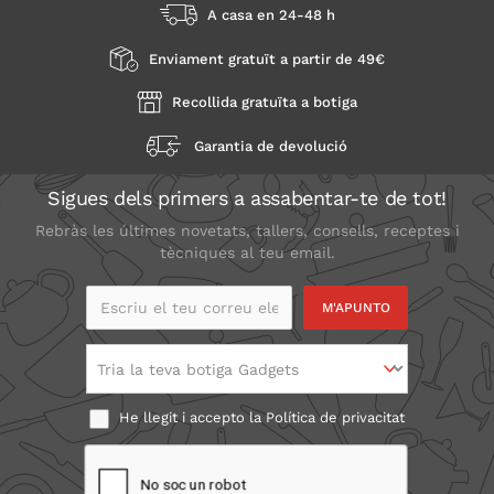
A casa en 24-48 h
Enviament gratuït a partir de 49€
Recollida gratuïta a botiga
Garantia de devolució
Sigues dels primers a assabentar-te de tot!
Rebràs les últimes novetats, tallers, consells, receptes i
tècniques al teu email.
Escriu el teu correu
electrònic
Tria la teva botiga Gadgets
He llegit i accepto la
Política de privacitat