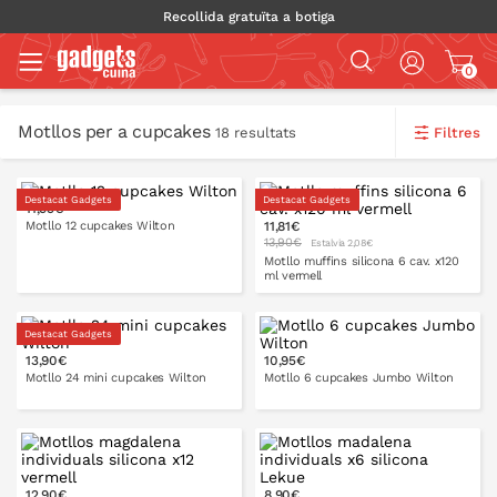
Recollida gratuïta a botiga
0
Motllos per a cupcakes
Filtres
18 resultats
Destacat Gadgets
Destacat Gadgets
11,95€
Motllo 12 cupcakes Wilton
11,81€
13,90€
Estalvia 2,08€
Motllo muffins silicona 6 cav. x120
ml vermell
A LA CISTELLA
Destacat Gadgets
13,90€
10,95€
A LA CISTELLA
Motllo 24 mini cupcakes Wilton
Motllo 6 cupcakes Jumbo Wilton
A LA CISTELLA
A LA CISTELLA
12,90€
8,90€