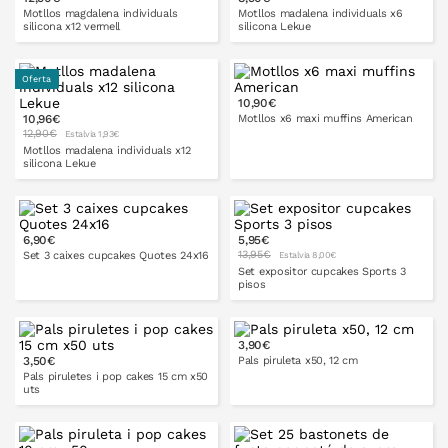
Motllos magdalena individuals
Motllos madalena individuals x6
silicona x12 vermell
silicona Lekue
Oferta
10,90€
A LA CISTELLA
10,96€
Motllos x6 maxi muffins American
12,90€
Estalvia 1,93€
Motllos madalena individuals x12
silicona Lekue
A LA CISTELLA
6,90€
5,95€
A LA CISTELLA
13,95€
Set 3 caixes cupcakes Quotes 24x16
Estalvia 8,00€
Set expositor cupcakes Sports 3
pisos
3,90€
A LA CISTELLA
3,50€
Pals piruleta x50, 12 cm
A LA CISTELLA
Pals piruletes i pop cakes 15 cm x50
uts