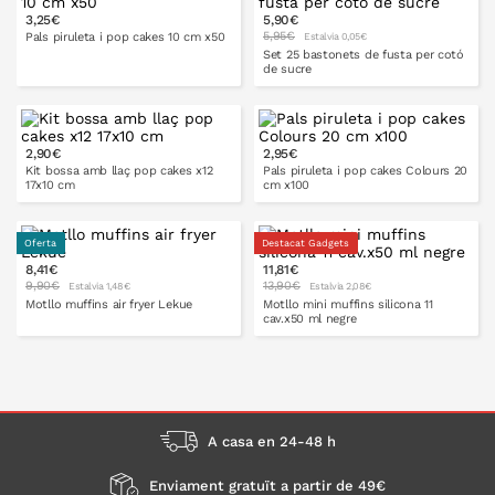
A LA CISTELLA
3,25€
5,90€
A LA CISTELLA
5,95€
Pals piruleta i pop cakes 10 cm x50
Estalvia 0,05€
Set 25 bastonets de fusta per cotó
de sucre
A LA CISTELLA
2,90€
2,95€
A LA CISTELLA
Kit bossa amb llaç pop cakes x12
Pals piruleta i pop cakes Colours 20
17x10 cm
cm x100
Oferta
Destacat Gadgets
8,41€
11,81€
A LA CISTELLA
A LA CISTELLA
9,90€
13,90€
Estalvia 1,48€
Estalvia 2,08€
Motllo muffins air fryer Lekue
Motllo mini muffins silicona 11
cav.x50 ml negre
A LA CISTELLA
A LA CISTELLA
A casa en 24-48 h
Enviament gratuït a partir de 49€