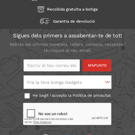
Recollida gratuïta a botiga
Garantia de devolució
Sigues dels primers a assabentar-te de tot!
Rebràs les últimes novetats, tallers, consells, receptes i
tècniques al teu email.
Escriu el teu correu
electrònic
Tria la teva botiga Gadgets
He llegit i accepto la
Política de privacitat