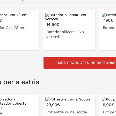
€
7,90€
14,90€
dor Oxo 28 cm
Batedo
Batedor silicona Oxo
vermell
MÉS PRODUCTES DE BATEDORS 
A LA CISTELLA
A LA CISTELLA
 per a estris
23,90€
9,90€
Pot estris cuina Scotia
Pot per
5€