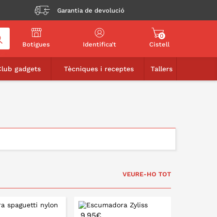
Garantia de devolució
0
Botigues
Identifica't
Cistell
Club gadgets
Tècniques i receptes
Tallers
VEURE-HO TOT
9,95€