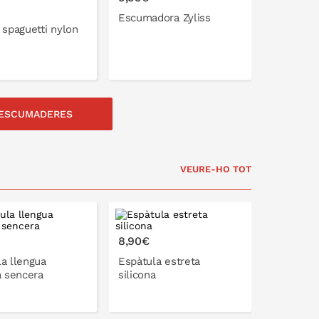
Escumadora Zyliss
 spaguetti nylon
 ESCUMADERES
A LA CISTELLA
A LA CISTELLA
VEURE-HO TOT
8,90€
a llengua
Espàtula estreta
a sencera
silicona