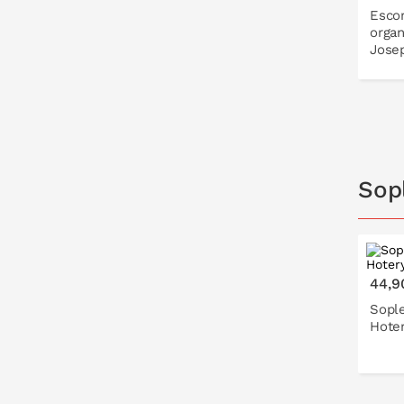
Escor
organ
Jose
Sop
44,9
Sople
Hote