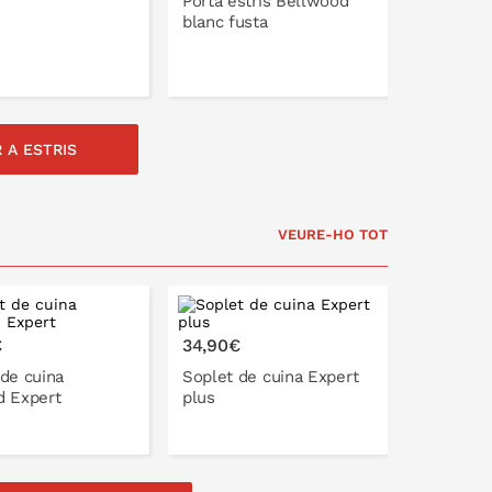
Porta estris Bellwood
blanc fusta
A LA CISTELLA
 A ESTRIS
A LA CISTELLA
VEURE-HO TOT
€
34,90€
de cuina
Soplet de cuina Expert
d Expert
plus