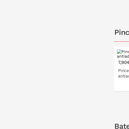
Pin
7,90
Pince
antia
Bate