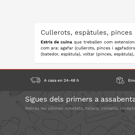
Cullerots, espàtules, pinces
Estris de cuina
que treballen com extensions
com ara: agafar (cullerots, pinces i agafadors
(batedor, espàtula), voltar (pinces, espàtula)
A casa en 24-48 h
Env
Sigues dels primers a assabenta
Rebràs les últimes novetats, tallers, consells, recept