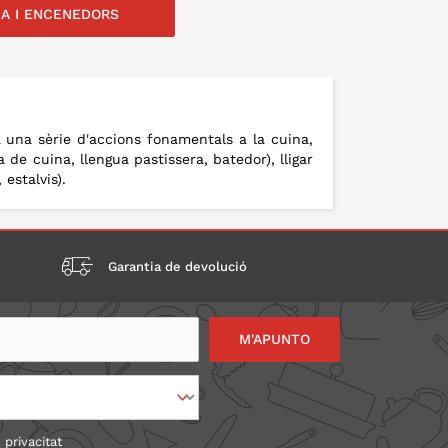
A I ENCENEDORS
A LA CISTELLA
A LA CISTELLA
 una sèrie d'accions fonamentals a la cuina,
 de cuina, llengua pastissera, batedor), lligar
estalvis).
Garantia de devolució
 privacitat