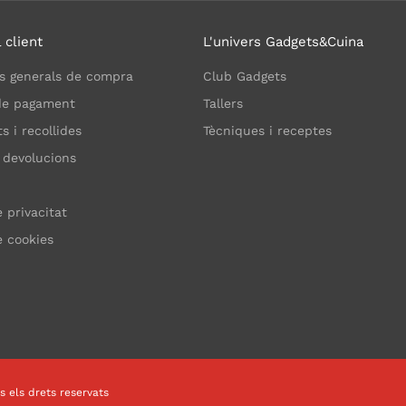
 client
L'univers Gadgets&Cuina
s generals de compra
Club Gadgets
de pagament
Tallers
 i recollides
Tècniques i receptes
 devolucions
e privacitat
e cookies
s els drets reservats