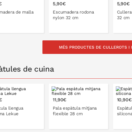
€
5,90€
5,90€
madera de malla
Escumadera rodona
Cullera
nylon 32 cm
32 cm
MÉS PRODUCTES DE CULLEROTS I
A LA CISTELLA
A LA CISTELLA
àtules de cuina
€
11,90€
10,90€
ula llengua
Pala espàtula mitjana
Espàtul
ona Lekue
flexible 28 cm
silicon