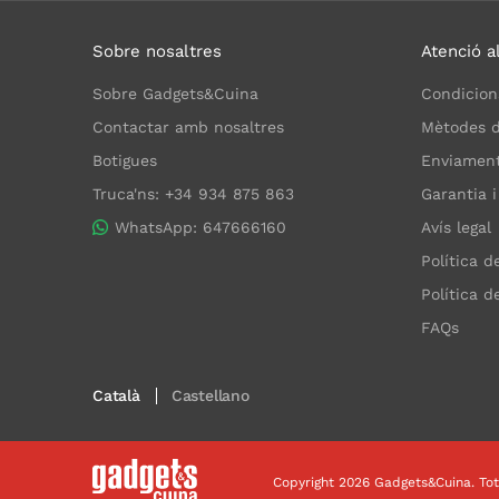
Sobre nosaltres
Atenció al
Sobre Gadgets&Cuina
Condicion
Contactar amb nosaltres
Mètodes 
Botigues
Enviaments
Truca'ns: +34 934 875 863
Garantia i
WhatsApp: 647666160
Avís legal
Política d
Política d
FAQs
Català
Castellano
Copyright 2026 Gadgets&Cuina. Tot