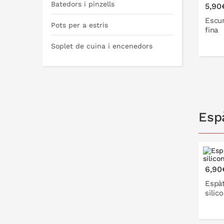
Batedors i pinzells
5,90
Escu
Pots per a estris
fina
Soplet de cuina i encenedors
Esp
6,90
Espàt
silic