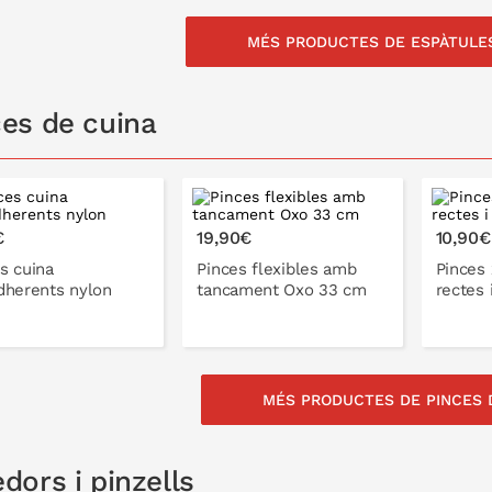
MÉS PRODUCTES DE ESPÀTULE
A LA CISTELLA
A LA CISTELLA
ces de cuina
€
19,90€
10,90€
s cuina
Pinces flexibles amb
Pinces 
dherents nylon
tancament Oxo 33 cm
rectes 
MÉS PRODUCTES DE PINCES 
A LA CISTELLA
A LA CISTELLA
dors i pinzells