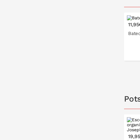
11,95
Bate
Pots
19,9