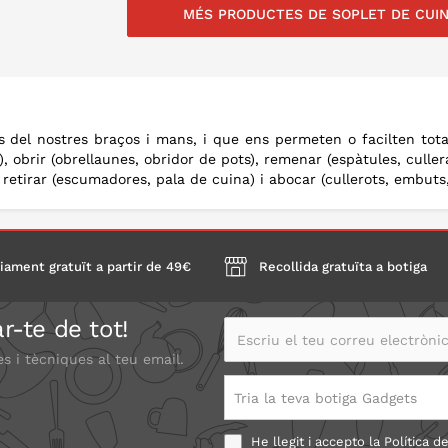
MÉS PRODUCTES DE SOPLET DE CUIN
A LA CISTELLA
A LA CISTELLA
 del nostres braços i mans, i que ens permeten o facilten tota
), obrir (obrellaunes, obridor de pots), remenar (espàtules, cullera
, retirar (escumadores, pala de cuina) i abocar (cullerots, embuts, 
iament gratuït a partir de 49€
Recollida gratuïta a botiga
r-te de tot!
Escriu el teu correu electrònic
es i tècniques al teu email.
Tria la teva botiga Gadgets
He llegit i accepto la
Política de