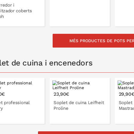
redor i
itzador coberts
ph
A LA CISTELLA
MÉS PRODUCTES DE POTS PER
A LA CISTELLA
let de cuina i encenedors
0€
23,90€
29,90
t professional
Soplet de cuina Leifheit
Soplet 
ry
Proline
Mastra