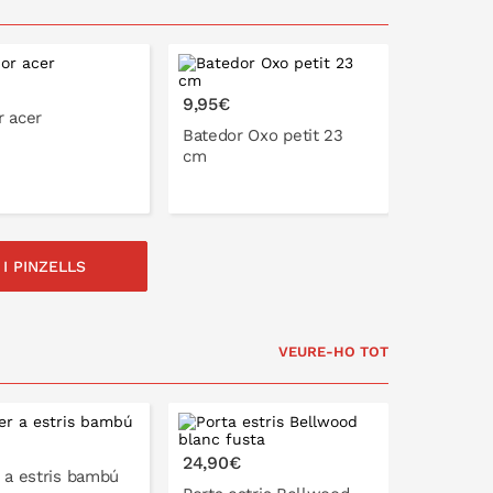
9,95€
r acer
Batedor Oxo petit 23
cm
I PINZELLS
A LA CISTELLA
A LA CISTELLA
VEURE-HO TOT
24,90€
 a estris bambú