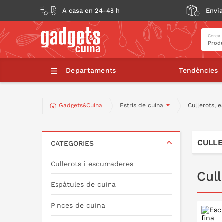
A casa en 24-48 h
Envia
Cerca
Departaments
Tendències
Gadgets&Cuina
Estris de cuina
Cullerots, 
CULLE
CATEGORIES
Cullerots i escumaderes
Cul
Espàtules de cuina
Pinces de cuina