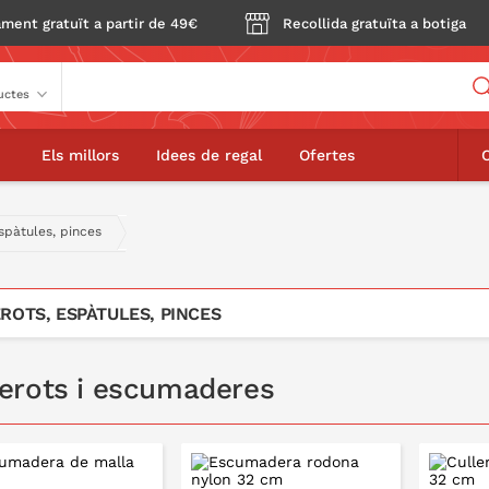
ment gratuït a partir de 49€
Recollida gratuïta a botiga
Buscador
Els millors
Idees de regal
Ofertes
espàtules, pinces
ROTS, ESPÀTULES, PINCES
lerots i escumaderes