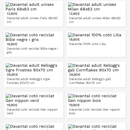
13,90€
12,90€
A LA CISTELLA
A LA CISTELLA
Davantal adult unisex Paris 68x83
Davantal adult unisex Milan 68x83
cm
cm
18,90€
16,90€
Davantal 100% cotó Lilia
A LA CISTELLA
A LA CISTELLA
Davantal cotó reciclat Billie negre i
gris
A LA CISTELLA
26,90€
26,90€
A LA CISTELLA
Davantal adult Kellogg's tigre
Davantal adult Kellogg's gall
Frosties 90x70 cm
Cornflakes 90x70 cm
19,90€
19,90€
A LA CISTELLA
A LA CISTELLA
Davantal cotó reciclat Gen nippon
Davantal cotó reciclat Gen nippon
verd
bois