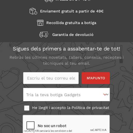
Enviament gratuït a partir de 49€
Recollida gratuïta a botiga
Garantia de devolució
Sigues dels primers a assabentar-te de tot!
Rebràs les últimes novetats, tallers, consells, receptes i
tècniques al teu email.
Escriu el teu correu
electrònic
Tria la teva botiga Gadgets
He llegit i accepto la
Política de privacitat