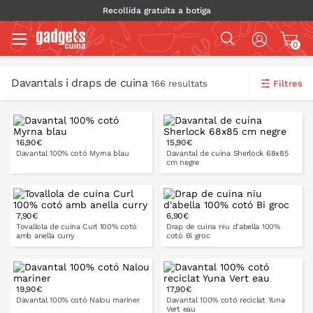
Recollida gratuïta a botiga
0
Davantals i draps de cuina
Filtres
166 resultats
16,90€
15,90€
Davantal 100% cotó Myrna blau
Davantal de cuina Sherlock 68x85
cm negre
7,90€
6,90€
A LA CISTELLA
A LA CISTELLA
Tovallola de cuina Curl 100% cotó
Drap de cuina niu d'abella 100%
amb anella curry
cotó Bi groc
19,90€
17,90€
A LA CISTELLA
A LA CISTELLA
Davantal 100% cotó Nalou mariner
Davantal 100% cotó reciclat Yuna
Vert eau