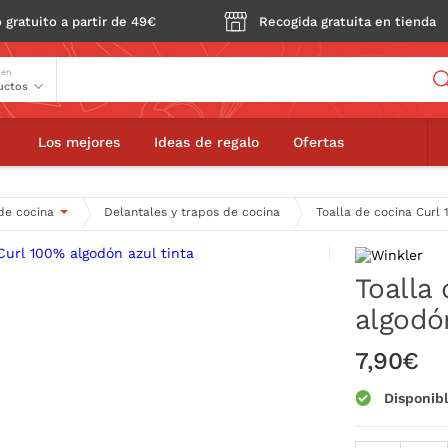
 gratuito a partir de 49€
Recogida gratuita en tienda
Buscador
 en
Toalla de cocina Curl 100% algodón azul tinta
Los mejores
Ideas de regalo
Ofertas
 de cocina
Delantales y trapos de cocina
Toalla de cocina Curl 
Toalla
algodón
7,90€
Disponib