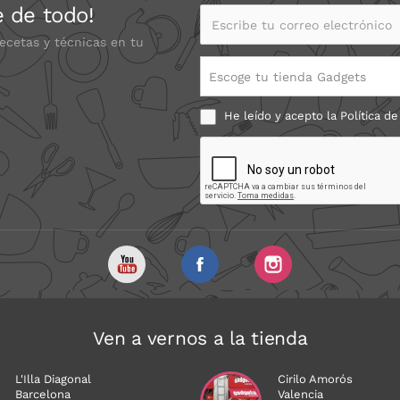
e de todo!
Escribe tu correo electrónico
recetas y técnicas en tu
Escoge tu tienda Gadgets
He leído y acepto la
Política de
Ven a vernos a la tienda
L'Illa Diagonal
Cirilo Amorós
Barcelona
Valencia