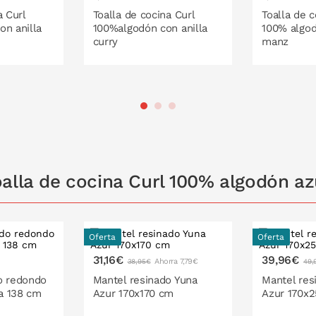
a Curl
Toalla de cocina Curl
Toalla de c
on anilla
100%algodón con anilla
100% algod
curry
manz
 LA CESTA
PONLO EN LA CESTA
PONL
alla de cocina Curl 100% algodón azu
Oferta
Oferta
31,16€
39,96€
Ahorra 7,79€
38,95€
49,
o redondo
Mantel resinado Yuna
Mantel res
a 138 cm
Azur 170x170 cm
Azur 170x