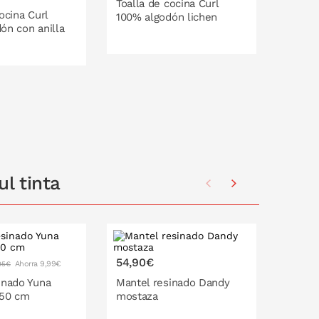
Toalla de cocina Curl
Toalla
ocina Curl
100% algodón lichen
100% a
ón con anilla
PONLO EN LA CESTA
P
O EN LA CESTA
l tinta
Tendenc
54,90€
44,90
Ahorra 9,99€
95€
inado Yuna
Mantel resinado Dandy
Mante
250 cm
mostaza
mosta