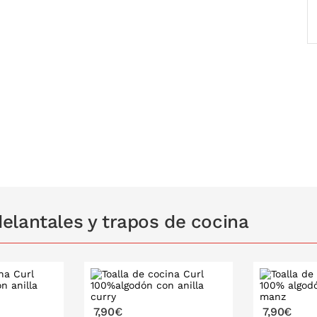
gica e independiente Oeko-Tex te asegura
 y el medio ambiente.
elantales y trapos de cocina
7,90€
7,90€