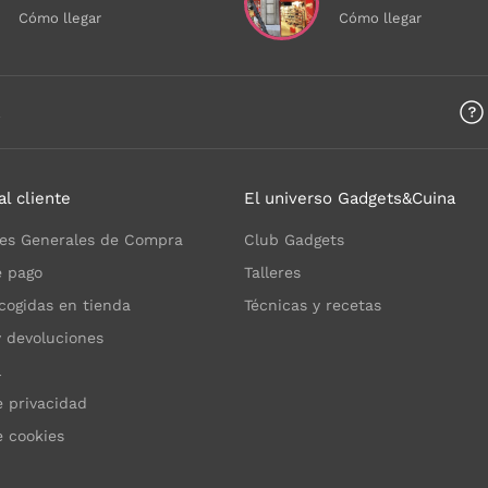
Cómo llegar
Cómo llegar
a
al cliente
El universo Gadgets&Cuina
es Generales de Compra
Club Gadgets
 pago
Talleres
cogidas en tienda
Técnicas y recetas
y devoluciones
l
e privacidad
e cookies