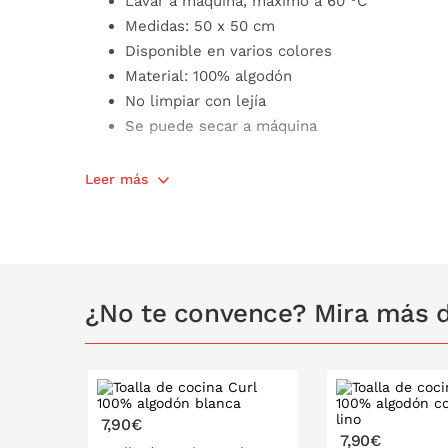
Lavar a máquina, máximo a 60 °C
Medidas: 50 x 50 cm
Disponible en varios colores
Material: 100% algodón
No limpiar con lejía
Se puede secar a máquina
Producto certificado Oeko-Tex: la etiqueta ecoló
Leer más
un producto sin sustancias tóxicas para el cuerpo
¿No te convence? Mira más d
7,90€
7,90€