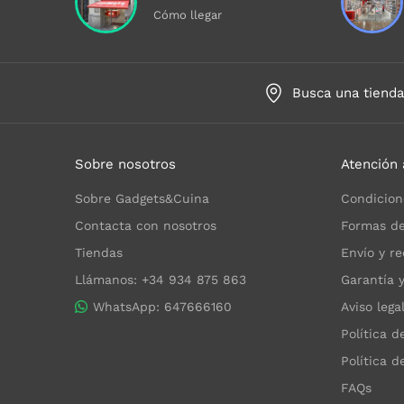
Cómo llegar
Busca una tiend
Sobre nosotros
Atención 
Sobre Gadgets&Cuina
Condicion
Contacta con nosotros
Formas de
Tiendas
Envío y re
Llámanos: +34 934 875 863
Garantía 
WhatsApp: 647666160
Aviso lega
Política d
Política d
FAQs