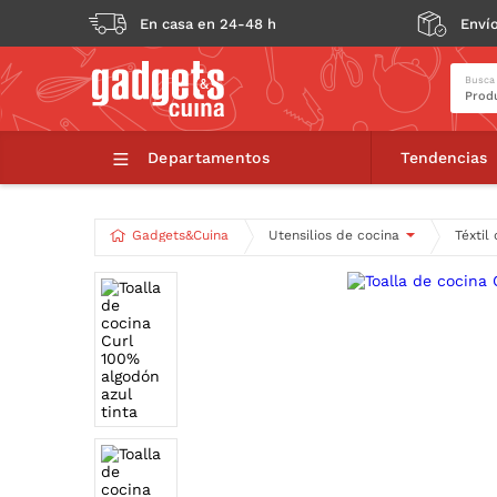
En casa en 24-48 h
Envío
Busca
Departamentos
Tendencias
Gadgets&Cuina
Utensilios de cocina
Téxtil