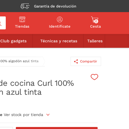
Garantía de devolución
0
Tiendas
Identifícate
Cesta
7,90€
AÑADIR A LA CESTA
Club gadgets
Técnicas y recetas
Talleres
100% algodón azul tinta
Compartir
 de cocina Curl 100%
 azul tinta
le
Ver stock por tienda