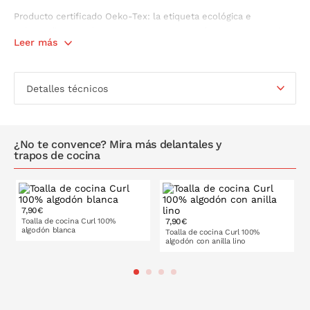
Producto certificado Oeko-Tex: la etiqueta ecológica e
independiente Oeko-Tex te asegura un producto sin sustancias
Leer más
tóxicas para el cuerpo y el medio ambiente.
Detalles técnicos
¿No te convence? Mira más delantales y
trapos de cocina
7,90€
Toalla de cocina Curl 100%
7,90€
algodón blanca
Toalla de cocina Curl 100%
algodón con anilla lino
PONLO EN LA CESTA
PONLO EN LA CESTA