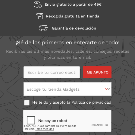
Envío gratuito a partir de 49€
Recogida gratuita en tienda
Garantía de devolución
¡Sé de los primeros en enterarte de todo!
Recibirás las últimas novedades, talleres, consejos, recetas
y técnicas en tu email.
Escribe tu correo
electrónico
Escoge tu tienda Gadgets
He leído y acepto la
Política de privacidad