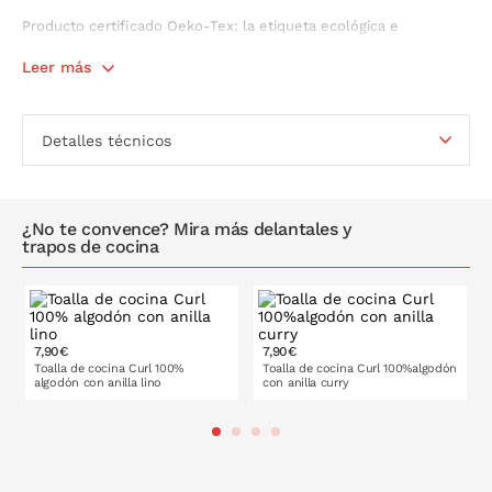
Producto certificado Oeko-Tex: la etiqueta ecológica e
independiente Oeko-Tex te asegura un producto sin sustancias
Leer más
tóxicas para el cuerpo y el medio ambiente.
Detalles técnicos
¿No te convence? Mira más delantales y
trapos de cocina
7,90€
7,90€
Toalla de cocina Curl 100%
Toalla de cocina Curl 100%algodón
algodón con anilla lino
con anilla curry
PONLO EN LA CESTA
PONLO EN LA CESTA