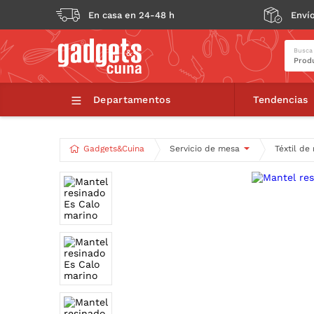
En casa en 24-48 h
Envío
Busca
Mantel resina
Departamentos
Tendencias
Gadgets&Cuina
Servicio de mesa
Téxtil de