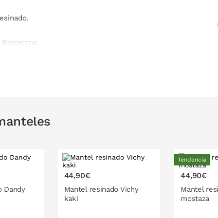
esinado.
 Barcelona.
manteles
Tendencia
44,90€
44,90€
140x200
140x140
140x200
o Dandy
Mantel resinado Vichy
Mantel res
cm
cm
cm
kaki
mostaza