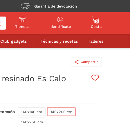
Garantía de devolución
0
Tiendas
Identifícate
Cesta
44,90€
AÑADIR A LA CESTA
Club gadgets
Técnicas y recetas
Talleres
Compartir
 resinado Es Calo
n tamaño
140x140 cm
140x200 cm
140x250 cm