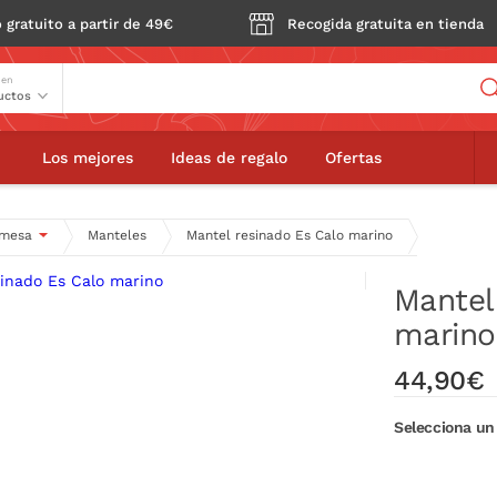
 gratuito a partir de 49€
Recogida gratuita en tienda
Buscador
 en
do Es Calo marino
Los mejores
Ideas de regalo
Ofertas
 mesa
Manteles
Mantel resinado Es Calo marino
Mantel
marino
44,90€
Selecciona u