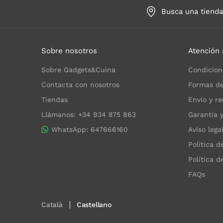
Busca una tiend
Sobre nosotros
Atención 
Sobre Gadgets&Cuina
Condicion
Contacta con nosotros
Formas de
Tiendas
Envío y re
Llámanos: +34 934 875 863
Garantía 
WhatsApp: 647666160
Aviso lega
Política d
Política d
FAQs
Català
Castellano