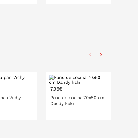
140x200
cm
PONLO EN LA CESTA
P
7,95€
6,90€
 pan Vichy
Paño de cocina 70x50 cm
Paño d
Dandy kaki
abeja 
erg