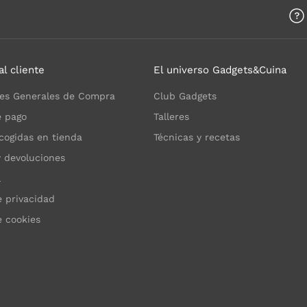
a
al cliente
El universo Gadgets&Cuina
es Generales de Compra
Club Gadgets
 pago
Talleres
cogidas en tienda
Técnicas y recetas
y devoluciones
l
e privacidad
e cookies