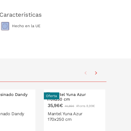
Características
Hecho en la UE
Oferta
Oferta
35,96€
35,96
Ahorra 8,99€
44,95€
inado Dandy
Mantel Yuna Azur
Mantel
170x250 cm
cm