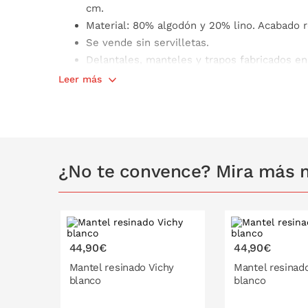
cm.
Material: 80% algodón y 20% lino. Acabado r
Se vende sin servilletas.
Delantales, manteles y trapos fabricados en
Leer más
¿No te convence? Mira más 
44,90€
44,90€
140x140
140x200
140x140
Mantel resinado Vichy
Mantel resinad
cm
cm
cm
blanco
blanco