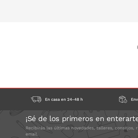
PONLO EN LA CESTA
PONLO EN
En casa en 24-48 h
Env
¡Sé de los primeros en enterart
Recibirás las últimas novedades, talleres, consejos, 
email.