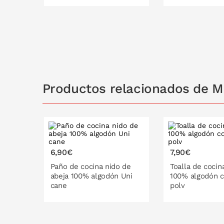
140x250
140x300
140x250
cm
cm
cm
Productos relacionados de M
6,90€
7,90€
Paño de cocina nido de
Toalla de cocin
abeja 100% algodón Uni
100% algodón c
cane
polv