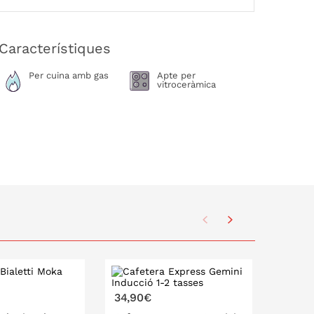
Característiques
Per cuina amb gas
Apte per
vitroceràmica
34,90€
34,90