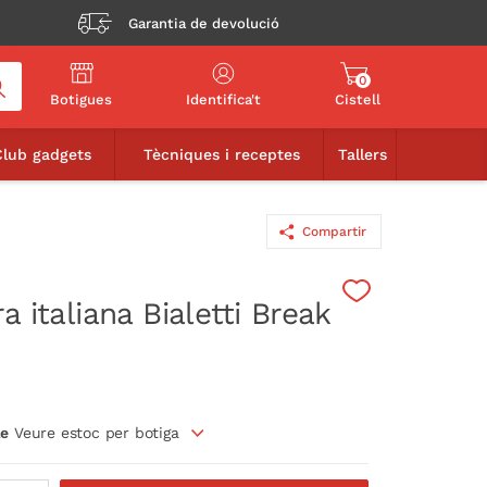
Garantia de devolució
0
Botigues
Identifica't
Cistell
39,90€
AFEGIR A LA CISTELLA
Club gadgets
Tècniques i receptes
Tallers
Compartir
a italiana Bialetti Break
le
Veure estoc per botiga