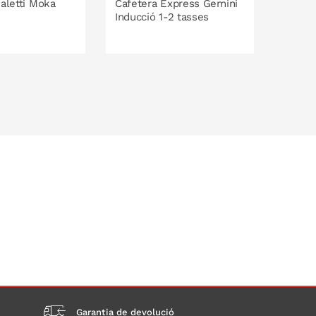
ialetti Moka
Cafetera Express Gemini
Moline
Inducció 1-2 tasses
segons
Garantia de devolució