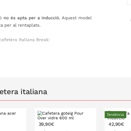
rò
no és apta per a inducció.
Aquest model
a per al rentaplats.
cafetera italiana Break
:
s parts de la cafetera: Recipients, filtre,
sota de la vàlvula
an, no cal piconar
Bialetti. Evitar fer servir el mànec per fer
tera italiana
apti a fons de l'olla. És aconsellable no
roceràmica per evitar possible regust de
a sobrepassi a les vores de la cafetera de
Tendència
39,90€
42,90€
lapoteig. Quan la part superior estigui plena