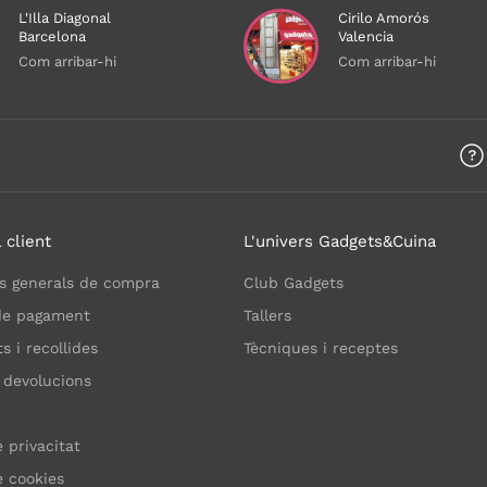
L'Illa Diagonal
Cirilo Amorós
Barcelona
Valencia
Com arribar-hi
Com arribar-hi
 client
L'univers Gadgets&Cuina
s generals de compra
Club Gadgets
de pagament
Tallers
 i recollides
Tècniques i receptes
 devolucions
e privacitat
e cookies