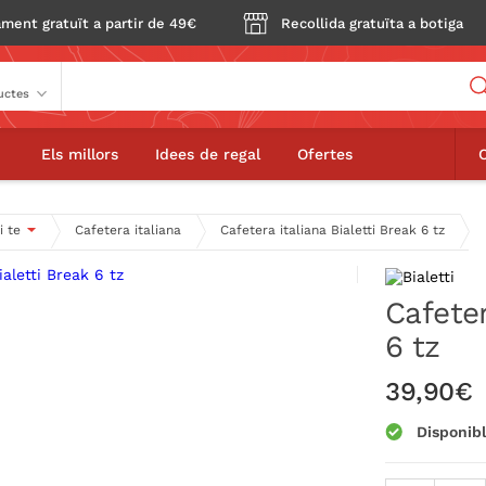
ment gratuït a partir de 49€
Recollida gratuïta a botiga
Buscador
aliana Bialetti Break 6 tz
Els millors
Idees de regal
Ofertes
i te
Cafetera italiana
Cafetera italiana Bialetti Break 6 tz
Cafeter
6 tz
39,90€
Disponib