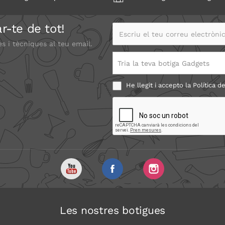
r-te de tot!
Escriu el teu correu electrònic
es i tècniques al teu email.
Tria la teva botiga Gadgets
He llegit i accepto la
Política de
Les nostres botigues