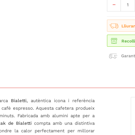
Lliura
Recoll
Garant
arca
Bialetti,
autèntica icona i referència
a cafè espresso. Aquesta cafetera produeix
minuts. Fabricada amb alumini apte per a
ak de Bialetti
compta amb una distintiva
ondre la calor perfectament per millorar