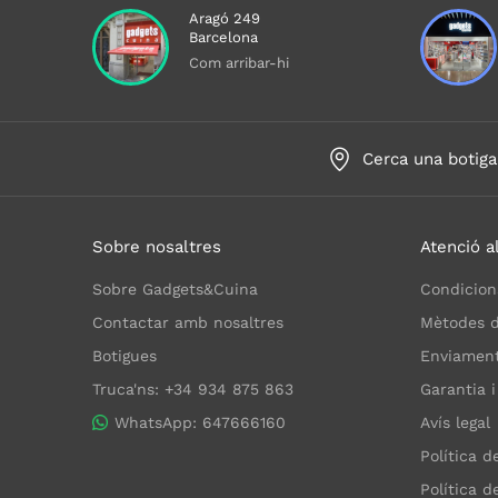
Aragó 249
Barcelona
Com arribar-hi
Cerca una botiga
Sobre nosaltres
Atenció al
Sobre Gadgets&Cuina
Condicion
Contactar amb nosaltres
Mètodes 
Botigues
Enviaments
Truca'ns: +34 934 875 863
Garantia i
WhatsApp: 647666160
Avís legal
Política d
Política d