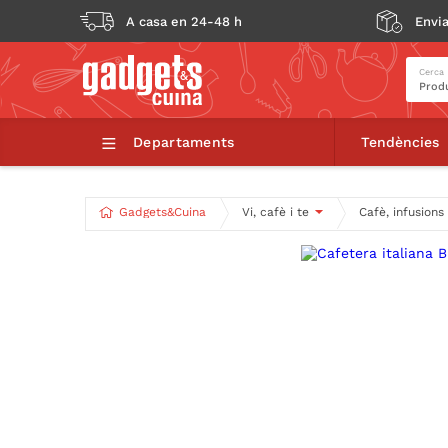
A casa en 24-48 h
Envia
Cerca
Cafetera it
Departaments
Tendències
Gadgets&Cuina
Vi, cafè i te
Cafè, infusions 