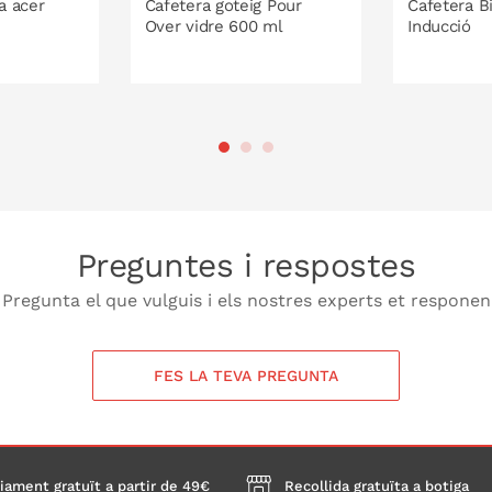
na acer
Cafetera goteig Pour
Cafetera B
Over vidre 600 ml
Inducció
 No utilitzar detergent
2 tz
6 tz
A LA CISTELLA
Preguntes i respostes
Pregunta el que vulguis i els nostres experts et responen
FES LA TEVA PREGUNTA
iament gratuït a partir de 49€
Recollida gratuïta a botiga