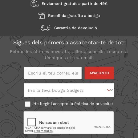
Enviament gratuït a partir de 49€
Recollida gratuïta a botiga
Garantia de devolució
Sigues dels primers a assabentar-te de tot!
Rebràs les últimes novetats, tallers, consells, receptes i
tècniques al teu email.
Escriu el teu correu
electrònic
Tria la teva botiga Gadgets
He llegit i accepto la
Política de privacitat