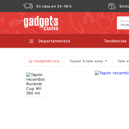
En casa en 24-48 h
Envío
Busca
Tapón
Departamentos
Tendencias
Gadgets&Cuina
Tupper & take away
Take a