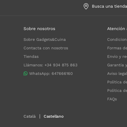
Busca una tiend
Sobre nosotros
Atención 
Sobre Gadgets&Cuina
Condicion
Contacta con nosotros
Formas de
Tiendas
Envío y re
Llámanos: +34 934 875 863
Garantía 
WhatsApp: 647666160
Aviso lega
Política d
Política d
FAQs
Català
Castellano