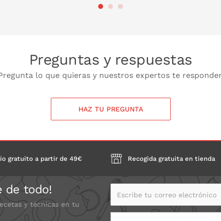
 LA CESTA
PONLO EN LA CESTA
PONL
Preguntas y respuestas
Pregunta lo que quieras y nuestros expertos te responde
HAZ TU PREGUNTA
ío gratuito a partir de 49€
Recogida gratuita en tienda
e de todo!
Escribe tu correo electrónico
recetas y técnicas en tu
Escoge tu tienda Gadgets