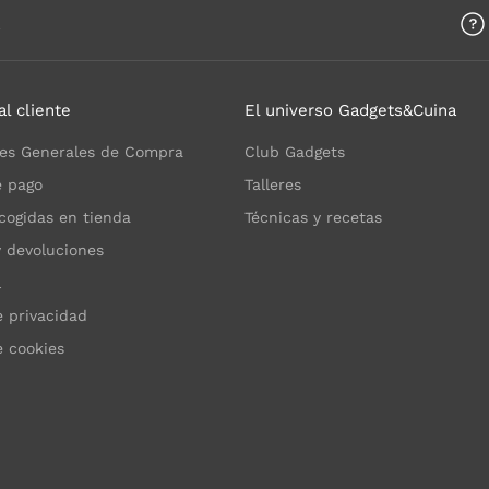
a
al cliente
El universo Gadgets&Cuina
es Generales de Compra
Club Gadgets
 pago
Talleres
cogidas en tienda
Técnicas y recetas
y devoluciones
l
e privacidad
e cookies