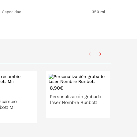
Capacidad
350 ml
Tendenc
8,90€
8,90€
Personalización grabado
Person
recambio
láser Nombre Runbott
láser 
ott Mii