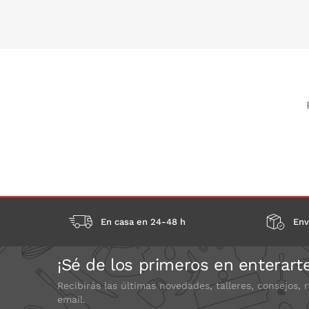
PONLO EN LA CESTA
PONLO EN
En casa en 24-48 h
Env
¡Sé de los primeros en enterart
Recibirás las últimas novedades, talleres, consejos, 
email.