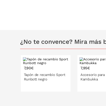
¿No te convence? Mira más b
7,90€
7,95€
Tapón de recambio Sport
Accesorio para
Runbott negro
Kambukka