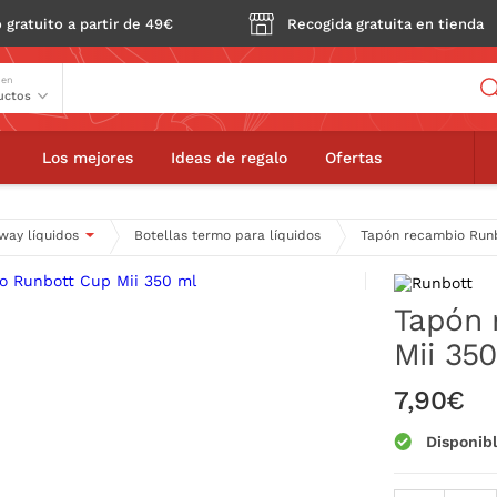
 gratuito a partir de 49€
Recogida gratuita en tienda
Buscador
 en
 recambio Runbott Cup Mii 350 ml
Los mejores
Ideas de regalo
Ofertas
way líquidos
Botellas termo para líquidos
Tapón recambio Runb
Tapón 
Mii 35
7,90€
Disponib