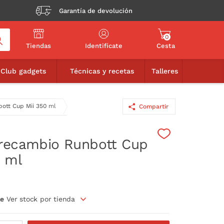
Garantía de devolución
0
Tiendas
Identifícate
Cesta
7,90€
AÑADIR A LA CESTA
Club gadgets
Técnicas y recetas
Talleres
ott Cup Mii 350 ml
Compartir
recambio Runbott Cup
0 ml
le
Ver stock por tienda