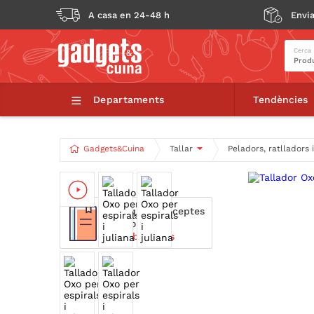
A casa en 24-48 h
Envia
Cerca
Tallador Oxo 
Departaments
Tendències
Gadgets&Cuina
Tallar
Peladors, ratlladors
Técniques i receptes
relacionades.
Descobreix-les