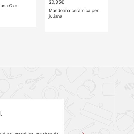
29,95€
6,90€
liana Oxo
Mandolina ceràmica per
Trosse
juliana
monge
LA CISTELLA
l