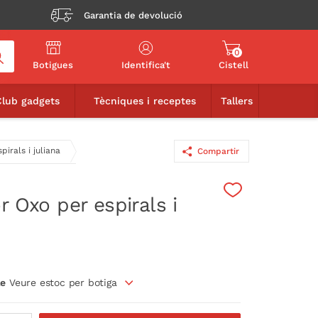
Garantia de devolució
0
Botigues
Identifica't
Cistell
18,90€
AFEGIR A LA CISTELLA
Club gadgets
Tècniques i receptes
Tallers
pirals i juliana
Compartir
r Oxo per espirals i
le
Veure estoc per botiga