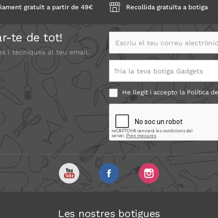
iament gratuït a partir de 49€
Recollida gratuïta a botiga
r-te de tot!
Escriu el teu correu electrònic
es i tècniques al teu email.
Tria la teva botiga Gadgets
He llegit i accepto la
Política de
Les nostres botigues