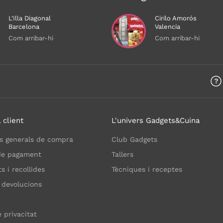
L'Illa Diagonal
Cirilo Amorós
Barcelona
Valencia
Com arribar-hi
Com arribar-hi
 client
L'univers Gadgets&Cuina
s generals de compra
Club Gadgets
de pagament
Tallers
 i recollides
Tècniques i receptes
 devolucions
e privacitat