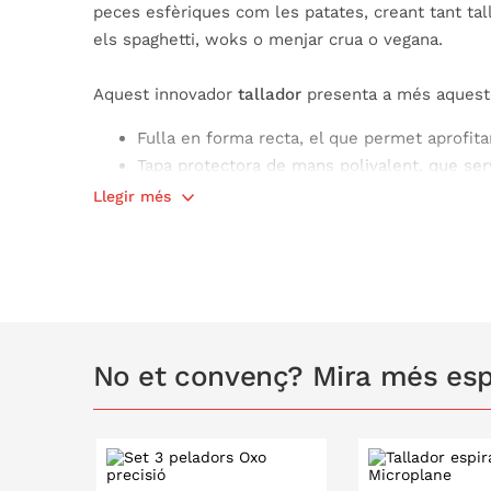
peces esfèriques com les patates, creant tant tall
els spaghetti, woks o menjar crua o vegana.
Aquest innovador
tallador
presenta a més aqueste
Fulla en forma recta, el que permet aprofitar 
Tapa protectora de mans polivalent, que serv
verdura o hortalissa com per a tapa per a l
Llegir més
El funcionament del
tallador Oxo per espirals i ju
Tallar l'hortalissa en seccions amples i rec
màxim.
Col · locar la part plana de la verdura o horta
suaument mentre s'aplica pressió.
No et convenç? Mira més espir
En arribar al final de la verdura, col·locar e
un tall amb seguretat.
Alguns consells per a l'ús del
tallador
: