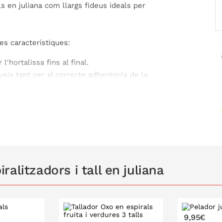
s en juliana com llargs fideus ideals per
s característiques:
l'hortalissa fins al final.
eix tant per al correcte adherència de la
'emmagatzematge de l'aliment tallat.
liana
és molt senzill:
tes d'uns deu centímetres de llarg com a
lissa contra la part del ganivet i girar-la
alitzadors i tall en juliana
l protegemanos al final de la verdura per a
9,95€