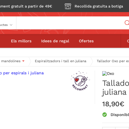
ment gratuït a partir de 49€
Recollida gratuïta a botiga
Buscador
per espirals i juliana
Els millors
Idees de regal
Ofertes
 i mandolines
Espiralitzadors i tall en juliana
Tallador Oxo per es
Tallado
juliana
18,90€
Disponib