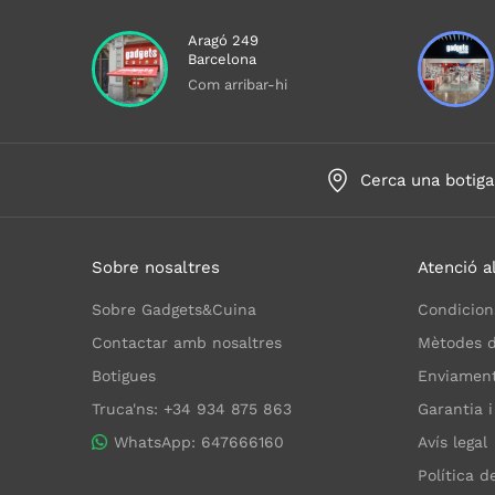
Aragó 249
Barcelona
Com arribar-hi
Cerca una botiga
Sobre nosaltres
Atenció al
Sobre Gadgets&Cuina
Condicion
Contactar amb nosaltres
Mètodes 
Botigues
Enviaments
Truca'ns: +34 934 875 863
Garantia i
WhatsApp: 647666160
Avís legal
Política d