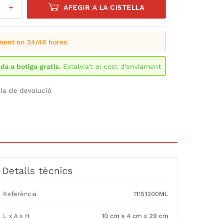
AFEGIR A LA CISTELLA
ment en 24/48 hores
ida a botiga gratis.
Estalvia't el cost d'enviament
ia de devolució
Detalls tècnics
Referència
11151300ML
L x A x H
10 cm x 4 cm x 29 cm