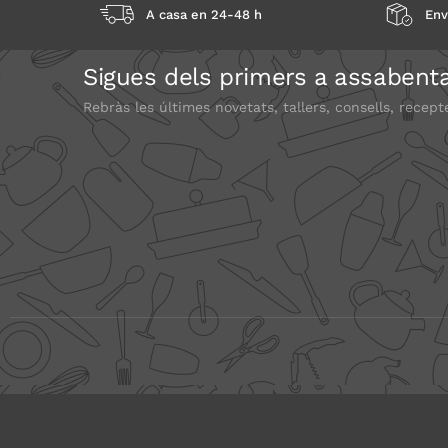
A casa en 24-48 h
Env
Sigues dels primers a assabenta
Rebràs les últimes novetats, tallers, consells, recept