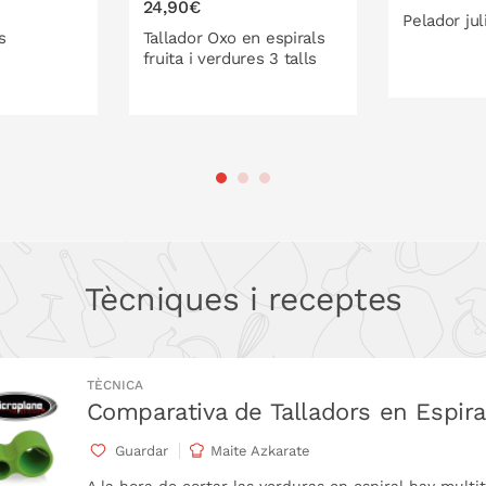
24,90€
ganivet quan s'arribi la longitud de llença
Pelador ju
s
Tallador Oxo en espirals
fruita i verdures 3 talls
mb paper de cuina per evitar l'excés
lles del tipus més ample per al correcte
A 
ISTELLA
A LA CISTELLA
Tècniques i receptes
TÈCNICA
Comparativa de Talladors en Espira
Guardar
Maite Azkarate