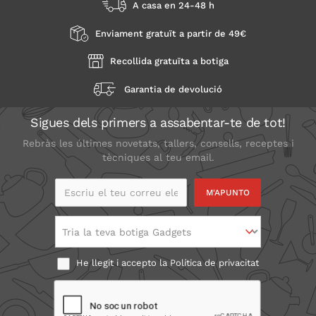
A casa en 24-48 h
Enviament gratuït a partir de 49€
Recollida gratuïta a botiga
Garantia de devolució
Sigues dels primers a assabentar-te de tot!
Rebràs les últimes novetats, tallers, consells, receptes i
tècniques al teu email.
Escriu el teu correu
electrònic
Tria la teva botiga Gadgets
He llegit i accepto la
Política de privacitat