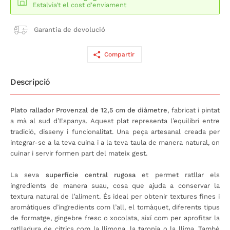
Estalvia't el cost d'enviament
Garantia de devolució
Compartir
Descripció
Plato rallador Provenzal de 12,5 cm de diàmetre
, fabricat i pintat
a mà al sud d’Espanya. Aquest plat representa l’equilibri entre
tradició, disseny i funcionalitat. Una peça artesanal creada per
integrar-se a la teva cuina i a la teva taula de manera natural, on
cuinar i servir formen part del mateix gest.
La seva
superfície central rugosa
et permet ratllar els
ingredients de manera suau, cosa que ajuda a conservar la
textura natural de l’aliment. És ideal per obtenir textures fines i
aromàtiques d’ingredients com l’all, el tomàquet, diferents tipus
de formatge, gingebre fresc o xocolata, així com per aprofitar la
ratlladura de cítrics com la llimona, la taronja o la llima. També